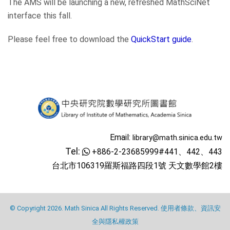
The AMS will be launching a new, refreshed MathSciNet
interface this fall.
Please feel free to download the
QuickStart guide
.
Email:
library@math.sinica.edu.tw
Tel:
+886-2-23685999#441、442、443
台北市106319羅斯福路四段1號 天文數學館2樓
© Copyright 2026. Math Sinica All Rights Reserved.
使用者條款、資訊安
全與隱私權政策