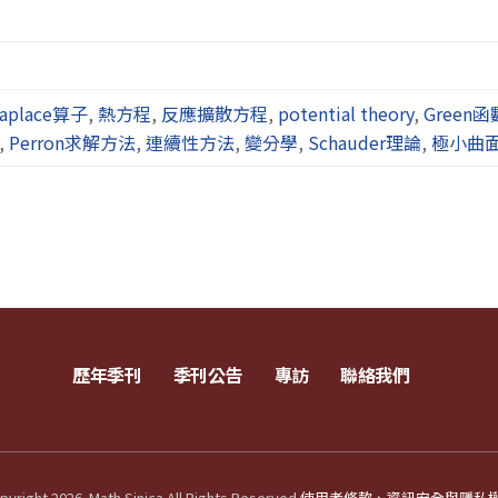
aplace算子
,
熱方程
,
反應擴散方程
,
potential theory
,
Green函
,
Perron求解方法
,
連續性方法
,
變分學
,
Schauder理論
,
極小曲
歷年季刊
季刊公告
專訪
聯絡我們
yright 2026. Math Sinica All Rights Reserved.
使用者條款、資訊安全與隱私