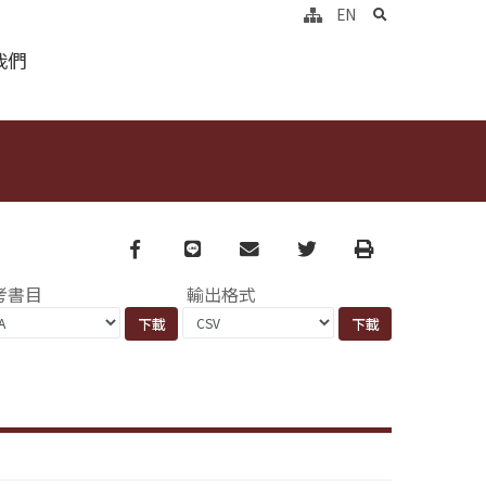
search
EN
我們
Facebook
line
email
Twitter
Print
考書目
輸出格式