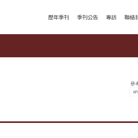
跳至中央區塊/Main Content
:::
歷年季刊
季刊公告
專訪
聯絡
參