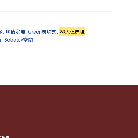
數
,
均值定理
,
Green表現式
,
極大值原理
面
,
Sobolev空間
權政策