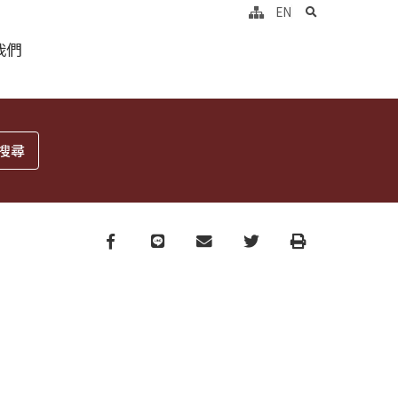
search
EN
我們
Facebook
line
email
Twitter
Print