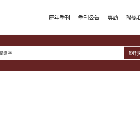
跳至中央區塊/Main Content
:::
歷年季刊
季刊公告
專訪
聯絡