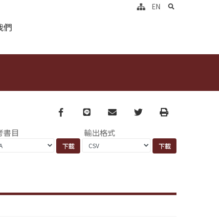
search
EN
我們
Facebook
line
email
Twitter
Print
考書目
輸出格式