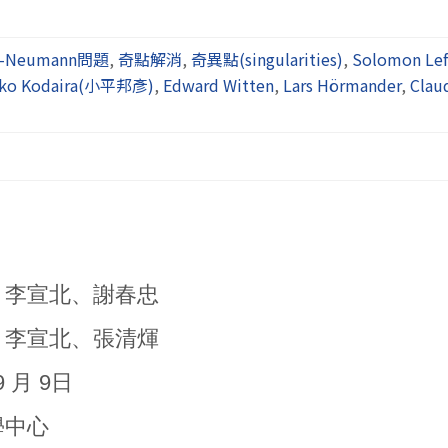
l}$-Neumann問題
,
奇點解消
,
奇異點(singularities)
,
Solomon Lef
iko Kodaira(小平邦彥)
,
Edward Witten
,
Lars Hörmander
,
Clau
慶、李宣北、謝春忠
慶、李宣北、張清煇
9 月 9日
學中心