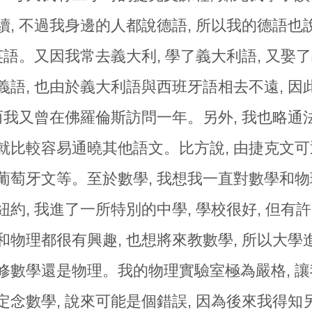
續, 不過我身邊的人都說德語, 所以我的德語
了英語。又因我常去義大利, 學了義大利語, 又
義語, 也由於義大利語與西班牙語相去不遠, 
 而我又曾在佛羅倫斯訪問一年。另外, 我也略通
就比較容易通曉其他語文。比方說, 由捷克文可
葡萄牙文等。至於數學, 我想我一直對數學和
紐約, 我進了一所特別的中學, 學校很好, 但
物理都很有興趣, 也想將來教數學, 所以大學進麻
修數學還是物理。我的物理實驗室極為嚴格, 
定念數學, 說來可能是個錯誤, 因為後來我得