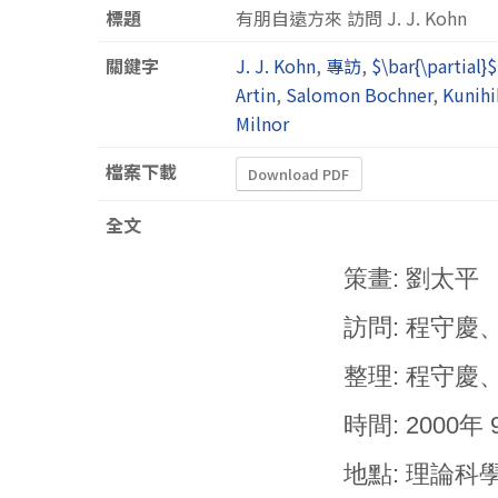
標題
有朋自遠方來 訪問 J. J. Kohn
關鍵字
J. J. Kohn
,
專訪
,
$\bar{\partia
Artin
,
Salomon Bochner
,
Kunih
Milnor
檔案下載
Download PDF
全文
策畫: 劉太平
訪問: 程守
整理: 程守
時間: 2000年 
地點: 理論科