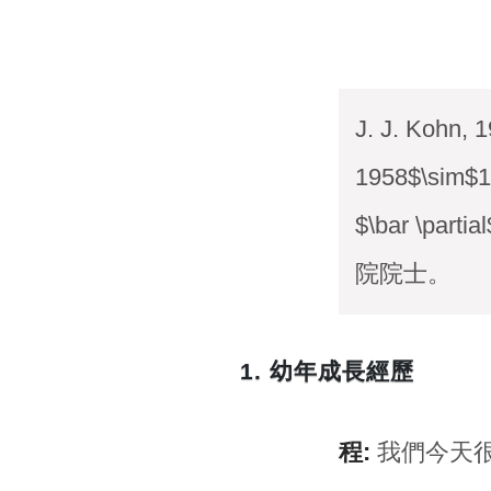
J. J. Koh
1958$\si
$\bar \p
院院士。
1. 幼年成長經歷
程:
我們今天很榮