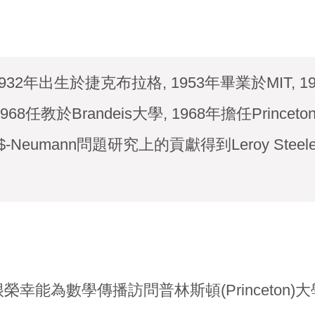
n, 1932年出生於捷克布拉格, 1953年畢業於MIT, 19
m$1968任教於Brandeis大學, 1968年擔任Prin
artial$-Neumann問題研究上的貢獻得到Leroy 
幸能為數學傳播訪問普林斯頓(Princeton)大