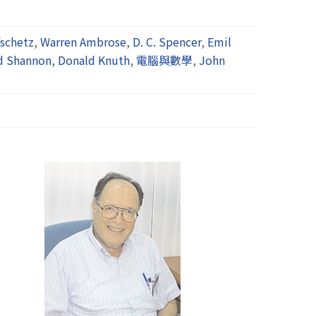
schetz
,
Warren Ambrose
,
D. C. Spencer
,
Emil
d Shannon
,
Donald Knuth
,
電腦與數學
,
John