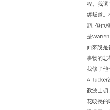
程。我選了
經叛道。有一
類, 但
是Warre
面來說是
事物的悲觀
我修了他一
A Tuc
歡波士頓
花較長的時