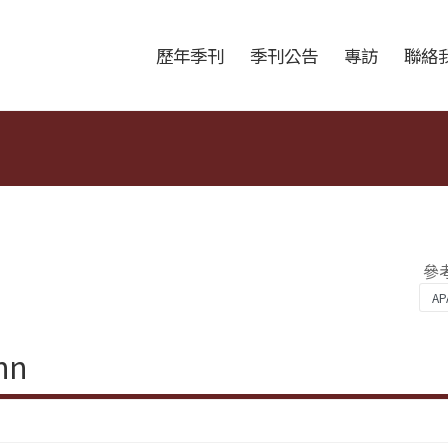
跳至中央區塊/Main Content
:::
歷年季刊
季刊公告
專訪
聯絡
參
hn