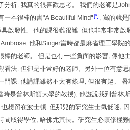
分析, 我真的很喜歡思考。 我們的老師是John 
*
本很棒的書"A Beautiful Mind"
, 寫的就
也極具啟發性。他的課很難很難, 但也非常非常
n Ambrose, 他和Singer當時都是麻省理工學
很棒的老師。 但是也有一些負面的影響, 像他主
看法, 但卻是非常好的老師。另外一位有意思的老師是N
門課, 他講課雖然不太有條理, 但很有趣。 暑期我
ker當時是普林斯頓大學的教授), 他遊說我到普
, 也想留在波士頓, 但那兒的研究生士氣低迷,
間取得學位, 哈佛尤其長。研究生必須修極難的, 叫