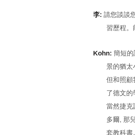
李:
請您談談您
習歷程。
Kohn:
簡短的
景的猶太
但和照顧
了德文的
當然捷克
多爾, 
套教科書