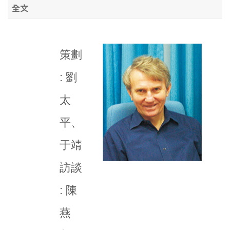
全文
策劃
: 劉
太
平、
于靖
訪談
: 陳
燕