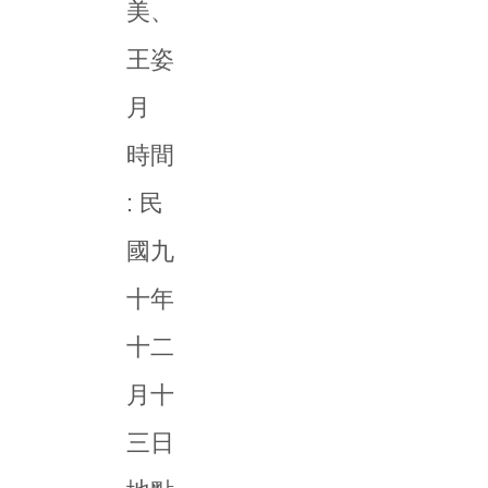
美、
王姿
月
時間
: 民
國九
十年
十二
月十
三日