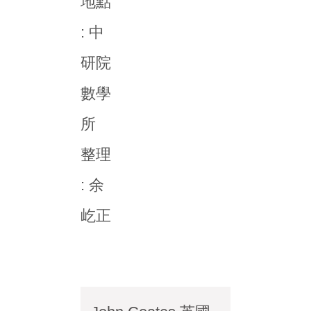
地點
: 中
研院
數學
所
整理
: 余
屹正