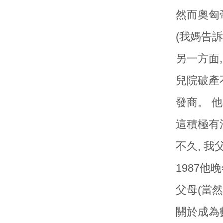
然而奧匈
(我媽告訴
另一方面
兒院破產不
發商。 
這積極有
不久, 
1987
父母(當
關於成為數