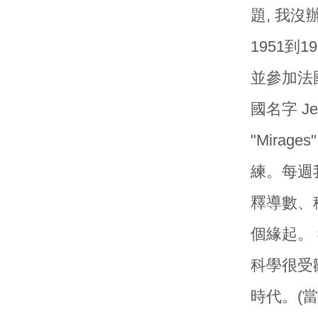
題, 我
1951到
並參加法
國名字 Jea
"Mirag
練。每週我
釋導數、
個緣起。
科學很受歡
時代。(