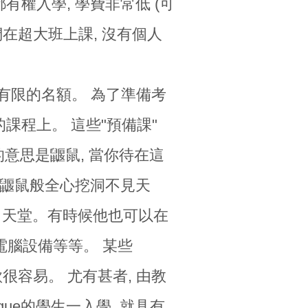
人都有權入學, 學費非常低 (可
在超大班上課, 沒有個人
家競爭有限的名額。 為了準備考
課程上。 這些"預備課"
pe 法語的意思是鼴鼠, 當你待在這
 如鼴鼠般全心挖洞不見天
直是上了天堂。有時候他也可以在
好的電腦設備等等。 某些
貸款很容易。 尤有甚者, 由教
chnique的學生一入學, 就具有