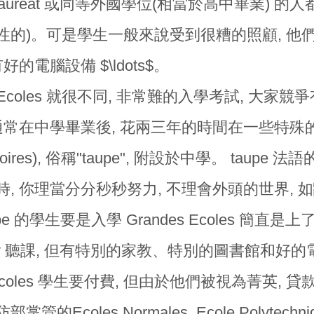
calauréat 或同等外國學位(相當於高中畢業) 的
性的)。可是學生一般來說受到很糟的照顧, 他們
好的電腦設備 $\ldots$。
es Ecoles 就很不同, 非常難的入學考試, 大
生通常在中學畢業後, 花兩三年的時間在一些特殊的
aratoires), 俗稱"taupe", 附設於中學。 tau
時, 你理當分分秒秒努力, 不理會外頭的世界,
upe 的學生要是入學 Grandes Ecoles 簡
rsity 聽課, 但有特別的家教、特別的圖書館和
s Ecoles 學生要付費, 但由於他們被視為菁英, 
掌管的Ecoles Normales, Ecole Polyte