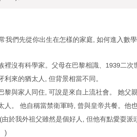
通常我們先從你出生在怎樣的家庭, 如何進入數
族裡沒有科學家。父母在巴黎相識、1939二次
牙利來的猶太人, 但背景相當不同。
巴黎與家人同住, 可說是來自上流社會。 她父
人。 他自稱當禁衛軍時, 曾與皇帝共餐。他也聲稱
 (由於我外祖父雖然是個好人, 但他有點愛耍派
。)