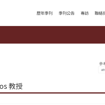
跳至中央區塊/Main Content
:::
歷年季刊
季刊公告
專訪
聯絡
參
os 教授