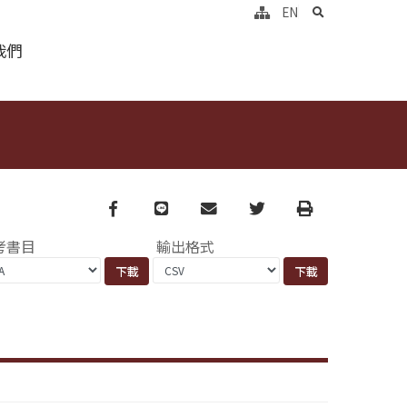
search
EN
我們
Facebook
line
email
Twitter
Print
考書目
輸出格式