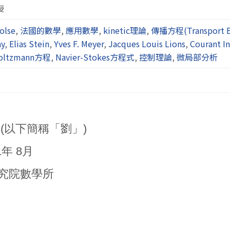
授
olse
,
法國的數學
,
應用數學
,
kinetic理論
,
傳播方程(Transport E
ay
,
Elias Stein
,
Yves F. Meyer
,
Jacques Louis Lions
,
Courant In
oltzmann方程
,
Navier-Stokes方程式
,
控制理論
,
微局部分析
平 (以下簡稱「劉」)
1年 8月
央研究院數學所