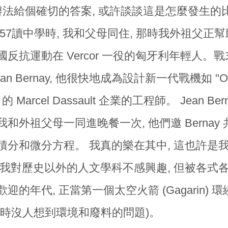
沒辦法給個確切的答案, 或許談談這是怎麼發生的
1957讀中學時, 我和父母同住, 那時我外祖父
國反抗運動在 Vercor 一役的匈牙利年輕人
n Bernay,
他很快地成為設計新一代戰機如 "Ouragan
es" 的 Marcel Dassault 企業的工程師。 Jea
和外祖父母一同進晚餐一次, 他們邀 Bernay
積分和微分方程。 我真的樂在其中, 這也許是
 我對歷史以外的人文學科不感興趣, 但被各式
迎的年代, 正當第一個太空火箭 (Gagarin) 
當時沒人想到環境和廢料的問題)。