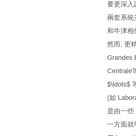
要更深入
兩套系統並行,
和牛津相
然而, 更精
Grandes 
Centr
$\ldo
(如 Labora
是由一些 
一方面就學