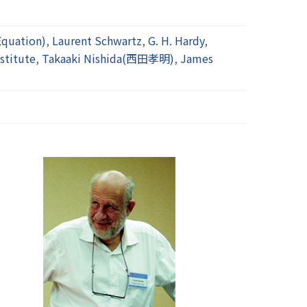
quation)
,
Laurent Schwartz
,
G. H. Hardy
,
stitute
,
Takaaki Nishida(西田孝明)
,
James