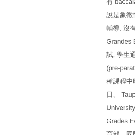
有 bac
說是象徵
輔導, 沒有
Grand
試, 學
(pre-p
種課程中
日。 Ta
Unive
Grade
育部、國防部