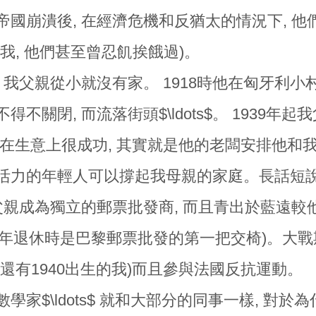
帝國崩潰後, 在經濟危機和反猶太的情況下, 
我, 他們甚至曾忍飢挨餓過)。
, 我父親從小就沒有家。 1918時他在匈牙利
得不關閉, 而流落街頭$\ldots$。 1939
他在生意上很成功, 其實就是他的老闆安排他和我
活力的年輕人可以撐起我母親的家庭。長話短說
我父親成為獨立的郵票批發商, 而且青出於藍遠較
他晚年退休時是巴黎郵票批發的第一把交椅)。大戰
然還有1940出生的我)而且參與法國反抗運動。
學家$\ldots$ 就和大部分的同事一樣, 對