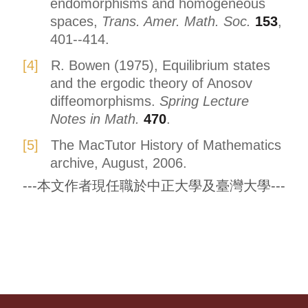
endomorphisms and homogeneous
spaces,
Trans. Amer. Math. Soc.
153
,
401--414.
R. Bowen (1975), Equilibrium states
and the ergodic theory of Anosov
diffeomorphisms.
Spring Lecture
Notes in Math.
470
.
The MacTutor History of Mathematics
archive, August, 2006.
---本文作者現任職於中正大學及臺灣大學---