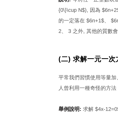
{0\}\cup N$), 因為 $
的一定落在 $6n+1$、 
2、 3 之外, 其他的質數
(二) 求解一元一
平常我們習慣使用等量加
人曾利用一種奇怪的方法 
舉例說明:
求解 $4x-12=0