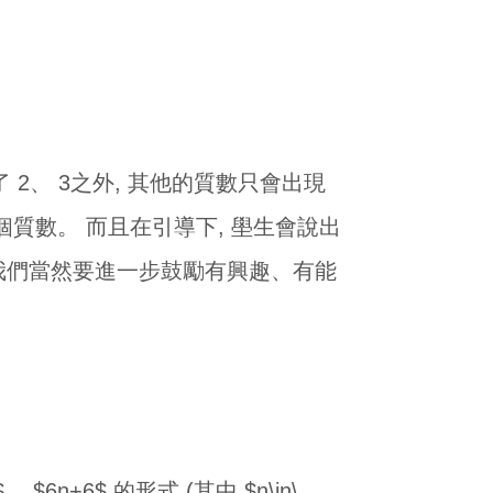
2、 3之外, 其他的質數只會出現
5個質數。 而且在引導下, 壆生會說出
時, 我們當然要進一步鼓勵有興趣、有能
 $6n+6$ 的形式 (其中 $n\in\