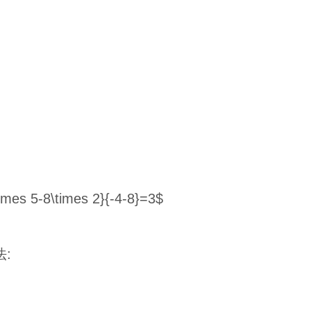
es 5-8\times 2}{-4-8}=3$
: