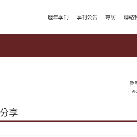
跳至中央區塊/Main Content
:::
歷年季刊
季刊公告
專訪
聯絡
參
分享