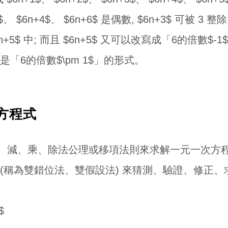
6n+2$、 $6n+4$、 $6n+6$ 是偶數, $6n+3$ 可被 
$6n+5$ 中; 而且 $6n+5$ 又可以改寫成「6的倍
會是「6的倍數$\pm 1$」的形式。
次方程式
、減、乘、除法公理或移項法則來求解一元一次方程式
(稱為雙錯位法、雙假設法) 來猜測、驗證、修正
$