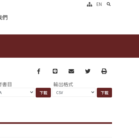
search
EN
我們
Facebook
line
email
Twitter
Print
考書目
輸出格式