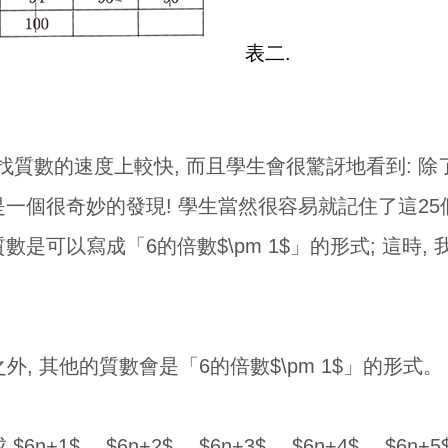
表二.
質數的速度上較快, 而且學生會很驚訝地看到: 除了 
 這是一個很奇妙的發現! 學生當然很容易就記住了這2
他的質數是可以寫成「6的倍數$\pm 1$」的形式; 這
 之外, 其他的質數會是「6的倍數$\pm 1$」的形式。
+1$、 $6n+2$、 $6n+3$、 $6n+4$、 $6n+5$、