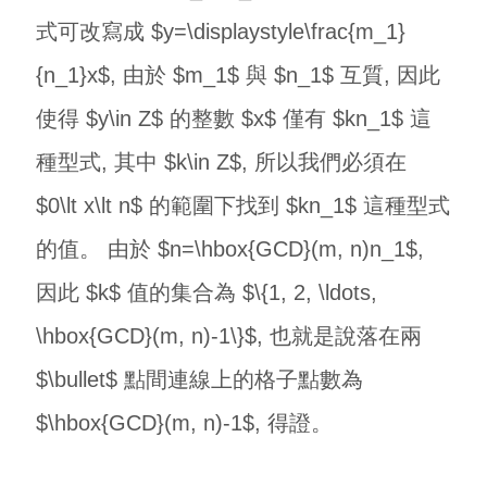
式可改寫成 $y=\displaystyle\frac{m_1}
{n_1}x$, 由於 $m_1$ 與 $n_1$ 互質, 因此
使得 $y\in Z$ 的整數 $x$ 僅有 $kn_1$ 這
種型式, 其中 $k\in Z$, 所以我們必須在
$0\lt x\lt n$ 的範圍下找到 $kn_1$ 這種型式
的值。 由於 $n=\hbox{GCD}(m, n)n_1$,
因此 $k$ 值的集合為 $\{1, 2, \ldots,
\hbox{GCD}(m, n)-1\}$, 也就是說落在兩
$\bullet$ 點間連線上的格子點數為
$\hbox{GCD}(m, n)-1$, 得證。