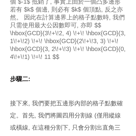
個 $-1$ 抵銷了, 事實上由於一個凸多邊形
若有 $k$ 個邊, 則必有 $k$ 個頂點, 反之亦
然。 因此在計算邊界上的格子點數時, 我們
只需使用最大公因數即可, 亦即 $$
\hbox{GCD}(3\!+\!2, 4) \!+\! \hbox{GCD}(3,
1\!+\!2) \!+\! \hbox{GCD}(2\!+\!3, 3) \!+\!
\hbox{GCD}(3, 2\!+\!3) \!+\! \hbox{GCD}(0,
4\!+\!1) \!=\! 11 $$
步驟二:
接下來, 我們要把五邊形內部的格子點數確
定。首先, 我們將圖四用分割線 (僅用縱線
或橫線, 在這種分割下, 只會分割出直角三