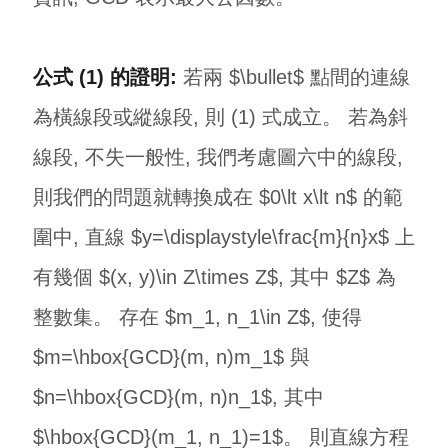
公式 (1) 的證明:
若兩 $\bullet$ 點間的連線
為橫線段或縱線段, 則 (1) 式成立。 若為斜
線段, 不失一般性, 我們考慮圖六中的線段,
則我們的問題就轉換成在 $0\lt x\lt n$ 的範
圍中, 直線 $y=\displaystyle\frac{m}{n}x$ 上
有幾個 $(x, y)\in Z\times Z$, 其中 $Z$ 為
整數集。 存在 $m_1, n_1\in Z$, 使得
$m=\hbox{GCD}(m, n)m_1$ 與
$n=\hbox{GCD}(m, n)n_1$, 其中
$\hbox{GCD}(m_1, n_1)=1$。 則直線方程