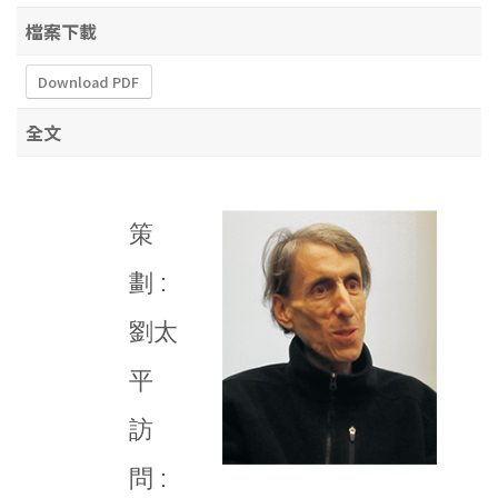
檔案下載
Download PDF
全文
策
劃 :
劉太
平
訪
問 :