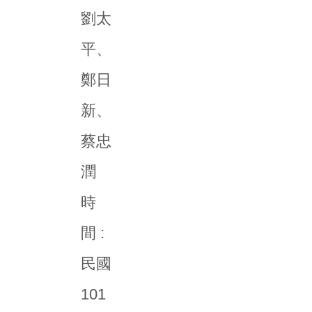
劉太
平、
鄭日
新、
蔡忠
潤
時
間 :
民國
101