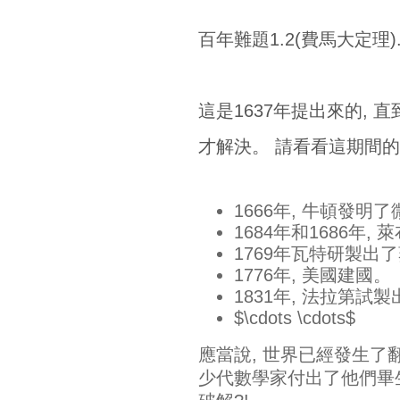
百年難題1.2(費馬大定理). 
這是1637年提出來的, 直到1
才解決。 請看看這期間
1666年, 牛頓發明
1684年和1686年
1769年瓦特研製出
1776年, 美國建國。
1831年, 法拉第試
$\cdots \cdots$
應當說, 世界已經發生了翻
少代數學家付出了他們畢生