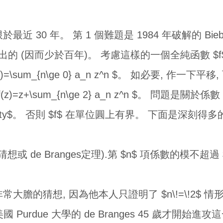
 30 年。 第 1 個難題是 1984 年破解的 Biebe
16 年提出的 (因而少於百年)。 考慮這樣的一個全純函數 $
)=\sum_{n\ge 0} a_n z^n $。 如必要, 作一下平
(z)=z+\sum_{n\ge 2} a_n z^n $。 問題是關
_n|=\infty$。 否則 $f$ 在單位圓上有界。 下面是深刻
 猜想或 de Branges定理).第 $n$ 項係數的模不超過 $n$:
ch非常大膽的猜想, 因為他本人只證明了 $n\!=\!2$
立。 美國 Purdue 大學的 de Branges 45 歲才開始