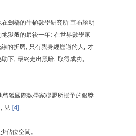
94 年, 他在劍橋的牛頓數學研究所 宣布證明
他的地獄般的最後一年: 在世界數學家
的折磨, 只有親身經歷過的人, 才
學)的協助下, 最終走出黑暗, 取得成功。
授。 他曾獲國際數學家聯盟所授予的銀獎
, 見
[4]
。
以減少佔位空間。