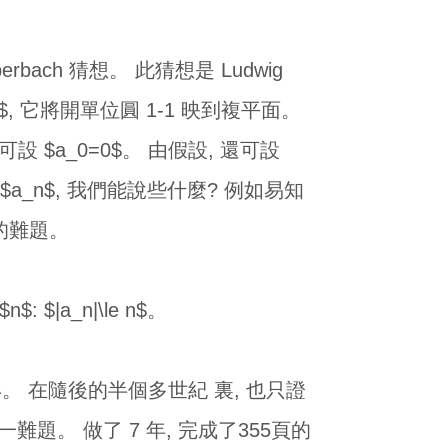
rbach 猜想。 此猜想是 Ludwig
f$, 它將開單位圓 1-1 映到複平面。
移, 可設 $a_0=0$。 由假設, 還可設
於係數 $a_n$, 我們能說些什麼? 例如易知
得多的難題。
 $|a_n|\le n$。
 情形。 在隨後的半個多世紀 裏, 也只證
進攻這一難題。 做了 7 年, 完成了355頁的