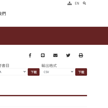
search
EN
我們
Facebook
line
email
Twitter
Print
考書目
輸出格式