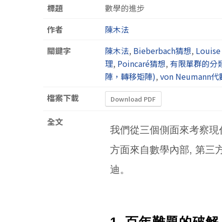
標題
數學的進步
作者
陳木法
關鍵字
陳木法
,
Bieberbach猜想
,
Louise
理
,
Poincaré猜想
,
有限單群的分
陣，轉移矩陣)
,
von Neumann代
檔案下載
Download PDF
全文
我們從三個側面來考察現代
方面來自數學內部, 第三
迪。
1. 百年難題的破解