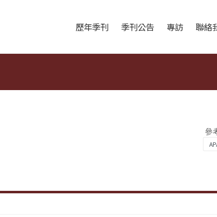
跳至中央區塊/Main Content
:::
歷年季刊
季刊公告
專訪
聯絡
參