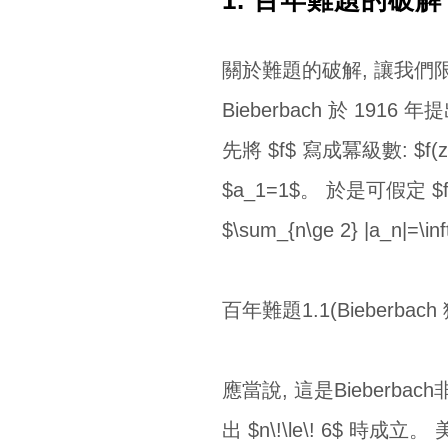
關於難題的破解, 讓我們限於最近
Bieberbach 於 19
先將 $f$ 寫成冪級數: $f(z
$a_1=1$。 於是可假定 $f
$\sum_{n\ge 2} |a
百年難題1.1(Bieberbach
應當說, 這是Bieberba
出 $n\!\le\! 6$ 時成