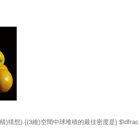
)猜想).{(3維)空間中球堆積的最佳密度是} $\dfrac{\pi}{\