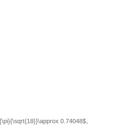
sqrt{18}}\approx 0.74048$。