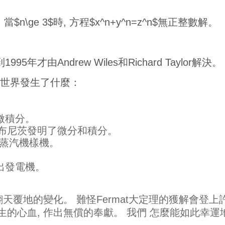
當$n\ge 3$時, 方程$x^n+y^n=z^n$無正整數解。
995年才由Andrew Wiles和Richard Taylor
的世界發生了什麼：
了微積分。
, 萊布尼茨發明了微分和積分。
了蒸汽機樣機。
製出發電機。
天覆地的變化。 難怪Fermat大定理的獲解會登上
的心血, 作出無償的奉獻。 我們 怎麼能如此幸運