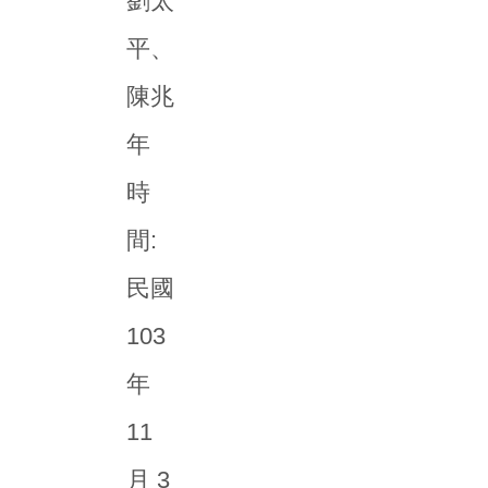
劉太
平、
陳兆
年
時
間:
民國
103
年
11
月 3