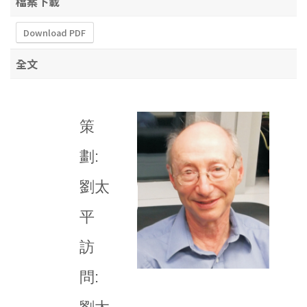
檔案下載
Download PDF
全文
策
劃:
劉太
平
訪
問: