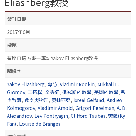
Eliashberg教授
發刊日期
2017年6月
標題
有朋自遠方來—專訪Yakov Eliashberg教授
關鍵字
Yakov Eliashberg
,
專訪
,
Vladmir Rodkin
,
Mikhail L.
Gromov
,
辛拓樸
,
辛幾何
,
俄羅斯的數學
,
美國的數學
,
數
學教育
,
數學與物理
,
奧林匹亞
,
Isreal Gelfand
,
Andrey
Kolmogorov
,
Vladlmir Arnold
,
Grigori Perelman
,
A. D.
Alexandrov
,
Lev Pontryagin
,
Clifford Taubes
,
樊畿(Ky
Fan)
,
Louise de Branges