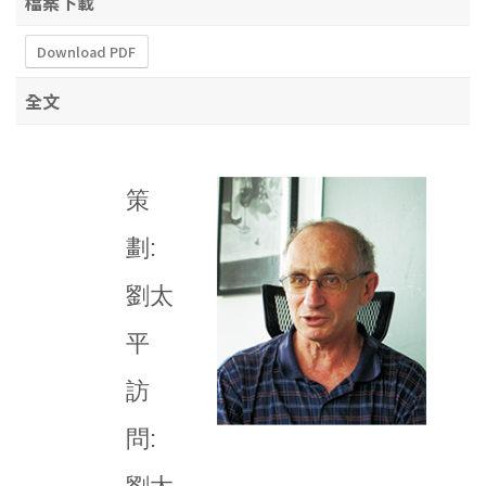
檔案下載
Download PDF
全文
策
劃:
劉太
平
訪
問: