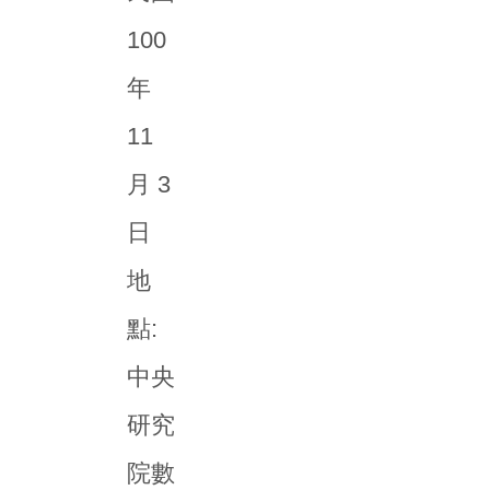
100
年
11
月 3
日
地
點:
中央
研究
院數