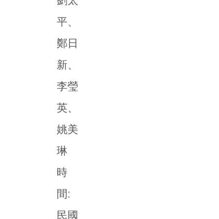
劉太
平、
鄭日
新、
李瑩
英、
姚美
琳
時
間:
民國