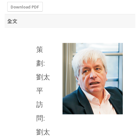
Download PDF
全文
策
劃:
劉太
平
訪
問:
劉太