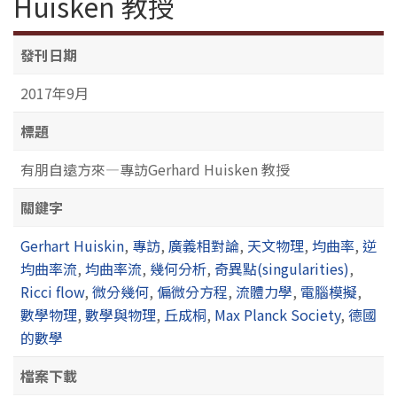
Huisken 教授
發刊日期
2017年9月
標題
有朋自遠方來—專訪Gerhard Huisken 教授
關鍵字
Gerhart Huiskin
,
專訪
,
廣義相對論
,
天文物理
,
均曲率
,
逆
均曲率流
,
均曲率流
,
幾何分析
,
奇異點(singularities)
,
Ricci flow
,
微分幾何
,
偏微分方程
,
流體力學
,
電腦模擬
,
數學物理
,
數學與物理
,
丘成桐
,
Max Planck Society
,
德國
的數學
檔案下載