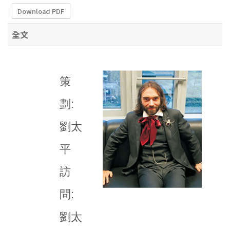
Download PDF
全文
策
劃:
劉太
平
訪
問:
劉太