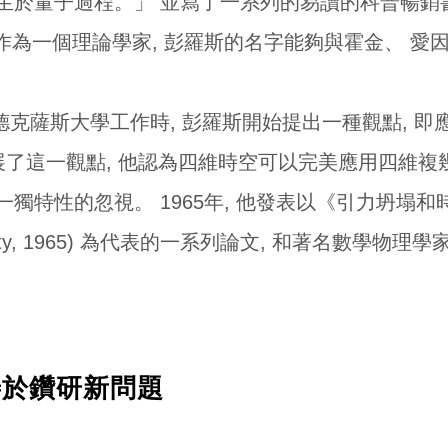
於量子過程。」 並寫了一系列的易讀的科普暢銷書,
Mind)。 作為一個理論學家, 彭羅斯的名字能夠與霍金、
丁的德克薩斯大學工作時, 彭羅斯開始提出一種觀點, 
展了這一觀點, 他認為四維時空可以完美應用四維複幾
的忽視。 1965年, 他發表以《引力坍塌和時空奇點》 (G
Singularity, 1965) 為代表的一系列論文, 和著
 善於鑽研新問題