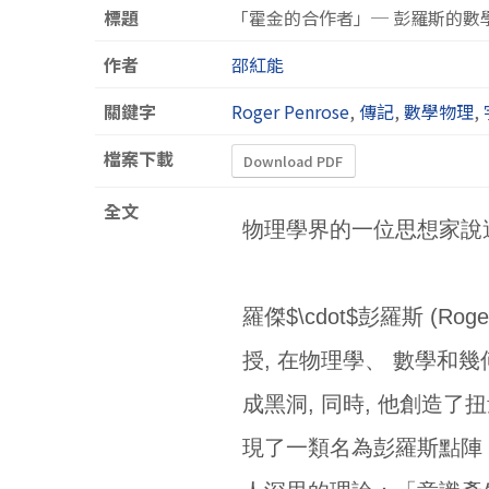
標題
「霍金的合作者」─ 彭羅斯的數
作者
邵紅能
關鍵字
Roger Penrose
,
傳記
,
數學物理
,
檔案下載
Download PDF
全文
物理學界的一位思想家說
羅傑$\cdot$彭羅斯 (Ro
授, 在物理學、 數學和
成黑洞, 同時, 他創造了扭
現了一類名為彭羅斯點陣 (P