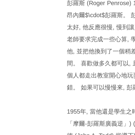
彭羅斯 (Roger Penr
昂內爾$\cdot$彭羅斯
太好, 他反應很慢, 慢到
老師要求完成一些心算, 
他, 並把他換到了一個稍
間。 喜歡做多久都可以,
個人都走出教室開心地玩耍
錯。 如果可以慢慢來, 
1955年, 當他還是學生之時, 
「摩爾-彭羅斯廣義逆」) (Mo