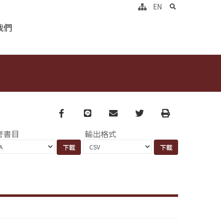
search
EN
我們
Facebook
line
email
Twitter
Print
考書目
輸出格式