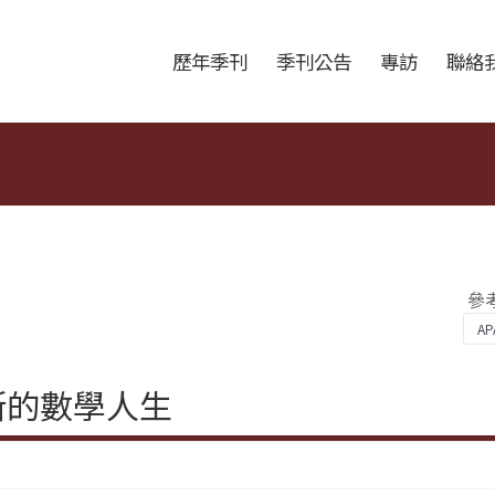
跳至中央區塊/Main Content
:::
歷年季刊
季刊公告
專訪
聯絡
參
斯的數學人生