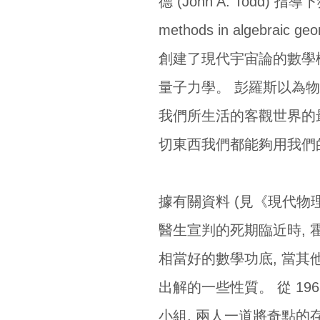
德 (John A. Todd
methods in algeb
創建了現代宇宙論的數學構造理
量子力學。 彭羅斯以為
我們所生活的客觀世界的
切東西我們都能夠用我們
據有關資料 (見《現代物理知
醫生宣判的死期臨近時, 霍
相當好的數學功底, 當其
出解的一些性質。 從 19
小組, 兩人一道將奇點的