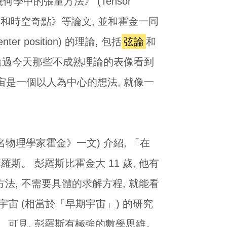
幾何學中的張量方法》 (Tensor
了《引力坍塌和時空奇點》等論文, 並和霍金一同
osition) 的理論, 包括
弦論
和
透過今天那些不成熟理論的表像看到
是一個以人為中心的想法, 就像一
著名物理學家霍金》一文) 介紹, 「在
斯。 彭羅斯比霍金大 11 歲, 他有
法, 不需要具體的求解方程, 就能看
兒宇宙 (相當於「早期宇宙」) 的研究
 可見, 彭羅斯有極強的數學思維。