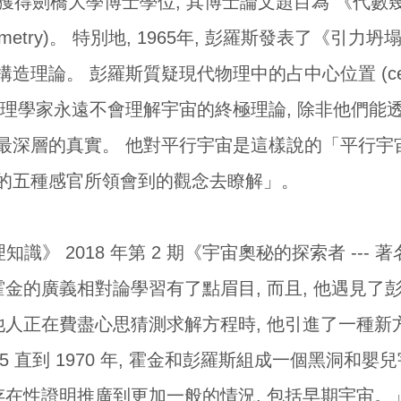
) 指導下獲得劍橋大學博士學位, 其博士論文題目為 《代數
raic geometry)。 特別地, 1965年, 彭羅斯發表
論。 彭羅斯質疑現代物理中的占中心位置 (center p
物理學家永遠不會理解宇宙的終極理論, 除非他們能
最深層的真實。 他對平行宇宙是這樣說的「平行宇宙
的五種感官所領會到的觀念去瞭解」。
識》 2018 年第 2 期《宇宙奧秘的探索者 --- 
金的廣義相對論學習有了點眉目, 而且, 他遇見了彭羅
他人正在費盡心思猜測求解方程時, 他引進了一種新方
65 直到 1970 年, 霍金和彭羅斯組成一個黑洞和嬰
存在性證明推廣到更加一般的情況, 包括早期宇宙。」