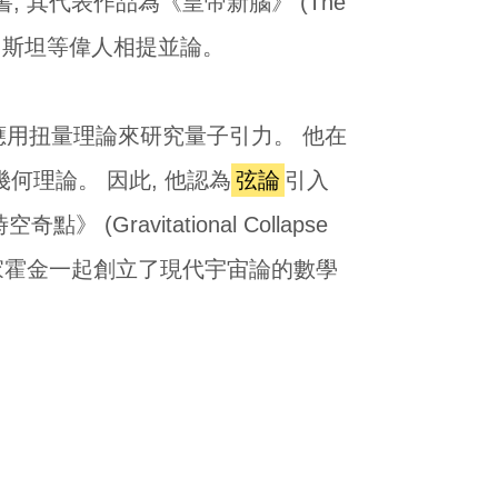
 其代表作品為《皇帝新腦》 (The
 愛因斯坦等偉人相提並論。
即應用扭量理論來研究量子引力。 他在
何理論。 因此, 他認為
弦論
引入
ravitational Collapse
名數學物理學家霍金一起創立了現代宇宙論的數學