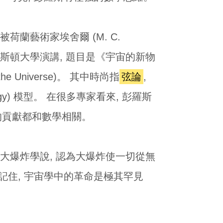
荷蘭藝術家埃舍爾 (M. C.
國普林斯頓大學演講, 題目是《宇宙的新物
f the Universe)。 其中時尚指
弦論
,
logy) 模型。 在很多專家看來, 彭羅斯
的貢獻都和數學相關。
宙大爆炸學說, 認為大爆炸使一切從無
記住, 宇宙學中的革命是極其罕見