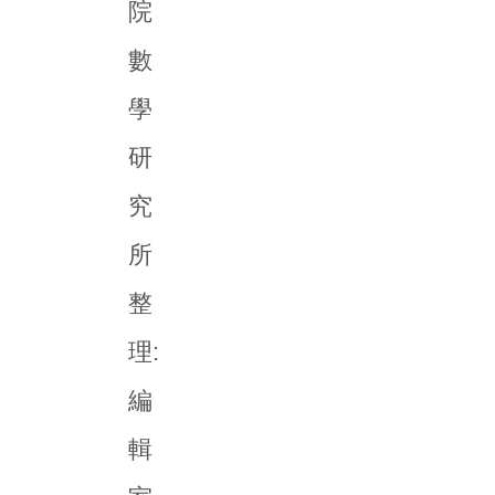
院
數
學
研
究
所
整
理:
編
輯