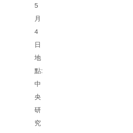
5
月
4
日
地
點:
中
央
研
究