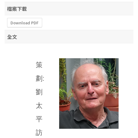
檔案下載
Download PDF
全文
策
劃:
劉
太
平
訪