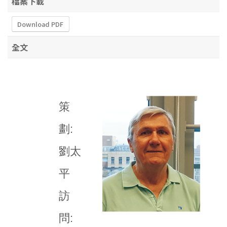
檔案下載
Download PDF
全文
策
劃:
劉太
平
訪
問: