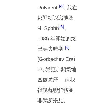
4
Pulvirenti
; 我在
那裡初認識他及
5
H. Spohn
。
1985 年開始的戈
6
巴契夫時期
(Gorbachev Era)
中, 我更加頻繁地
四處遊歷。 但我
得說蘇聯解體並
非我所樂見。