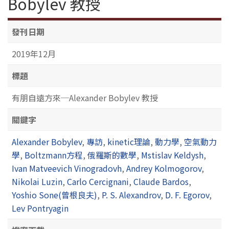
Bobylev 教授
發刊日期
2019年12月
標題
有朋自遠方來─Alexander Bobylev 教授
關鍵字
Alexander Bobylev
,
專訪
,
kinetic理論
,
動力學
,
空氣動力
學
,
Boltzmann方程
,
俄羅斯的數學
,
Mstislav Keldysh
,
Ivan Matveevich Vinogradovh
,
Andrey Kolmogorov
,
Nikolai Luzin
,
Carlo Cercignani
,
Claude Bardos
,
Yoshio Sone(曾根良夫)
,
P. S. Alexandrov
,
D. F. Egorov
,
Lev Pontryagin