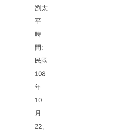
劉太
平
時
間:
民國
108
年
10
月
22、