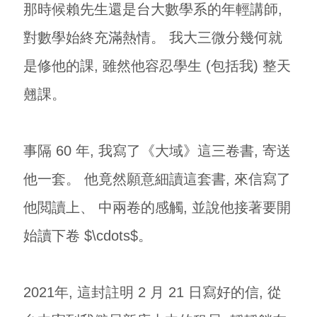
那時候賴先生還是台大數學系的年輕講師,
對數學始終充滿熱情。 我大三微分幾何就
是修他的課, 雖然他容忍學生 (包括我) 整天
翹課。
事隔 60 年, 我寫了《大域》這三卷書, 寄送
他一套。 他竟然願意細讀這套書, 來信寫了
他閲讀上、 中兩卷的感觸, 並說他接著要開
始讀下卷 $\cdots$。
2021年, 這封註明 2 月 21 日寫好的信, 從