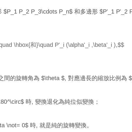
 P_2 P_3\cdots P_n$ 和多邊形 $P'_1 P'_2 P
\quad \hbox{和}\quad P'_i (\alpha'_i ,\beta'_i ),$$
旋轉角為 $\theta $, 對應邊長的縮放比例為 $\l
 或 $180^\circ$ 時, 變換退化為純位似變換；
theta \not= 0$ 時, 就是純的旋轉變換。