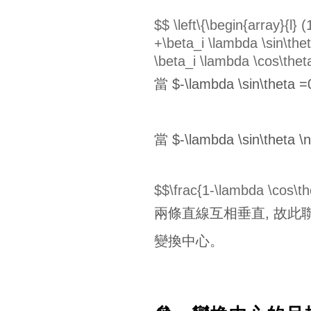
$$ \left\{\begin{array}{l}
+\beta_i \lambda \sin\thet
\beta_i \lambda \cos\theta
當 $-\lambda \sin\the
當 $-\lambda \si
$$\frac{1-\lambda \cos\th
兩條直線互相垂直, 故此
變換中心。