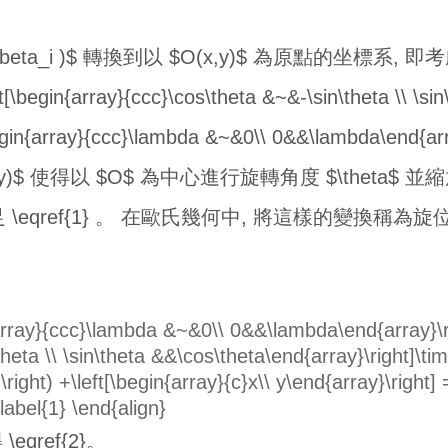
,\beta_i )$ 轉換到以 $O(x,y)$ 為原點的坐標系, 即考慮向
{array}{ccc}\cos\theta &~&-\sin\theta \\ \sin\th
n{array}{ccc}\lambda &~&0\\ 0&&\lambda\e
)$ 使得以 $O$ 為中心進行旋轉角度 $\theta$ 並縮放比
\eqref{1} 。 在歐氏幾何中, 將這樣的變換稱為旋位似變換 (
{array}{ccc}\lambda &~&0\\ 0&&\lambda\end{array}\rig
heta \\ \sin\theta &&\cos\theta\end{array}\right]\time
\right) +\left[\begin{array}{c}x\\ y\end{array}\right] 
\label{1} \end{align}
\eqref{2}。