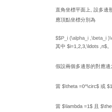
直角坐標平面上, 設多邊形 $P_1
應頂點坐標分別為
$$P_i (\alpha_i ,\beta_i )
其中 $i=1,2,3,\ldots ,n$。
假設兩個多邊形的對應邊之間的
當 $\theta =0^\circ$
當 $\lambda =1$ 且 $\