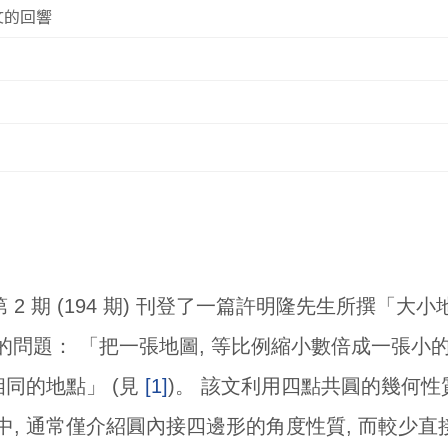
文的回響
第 2 期 (194 期) 刊登了一篇許明隆先生所撰「
趣的問題： 「把一張地圖, 等比例縮小數倍成一張小
相同的地點」 (見
[1]
)。 該文利用四點共圓的幾何性
中, 通常僅介紹圓內接四邊形的角度性質, 而較少