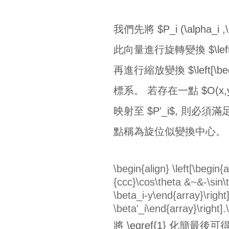
我們先將 $P_i (\alpha_i 
此向量進行旋轉變換 $\left[\begin
再進行縮放變換 $\left[\begi
標系。 若存在一點 $O(x,y
映射至 $P'_i$, 則必須滿足 
點稱為旋位似變換中心。
\begin{align} \left[\begin
{ccc}\cos\theta &~&-\sin\t
\beta_i-y\end{array}\right]
\beta'_i\end{array}\right].
將 \eqref{1} 化簡最後可得 