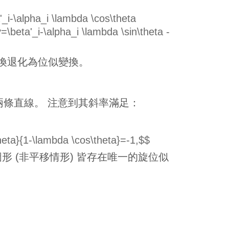
'_i-\alpha_i \lambda \cos\theta
=\beta'_i-\alpha_i \lambda \sin\theta -
) 時, 此時變換退化為位似變換。
表平面上的兩條直線。 注意到其斜率滿足：
theta}{1-\lambda \cos\theta}=-1,$$
形 (非平移情形) 皆存在唯一的旋位似