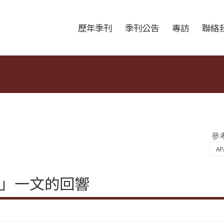
跳至中央區塊/Main Content
:::
歷年季刊
季刊公告
專訪
聯絡
參
」一文的回響