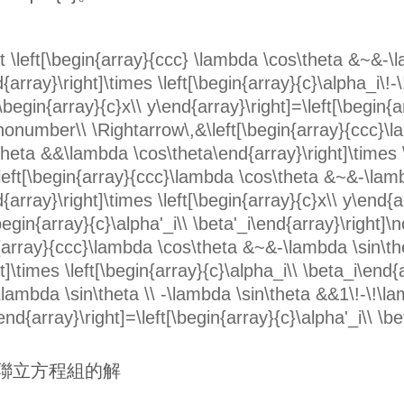
t \left[\begin{array}{ccc} \lambda \cos\theta &~&-\l
ray}\right]\times \left[\begin{array}{c}\alpha_i\!-\!
[\begin{array}{c}x\\ y\end{array}\right]=\left[\begin{a
]\nonumber\\ \Rightarrow\,&\left[\begin{array}{ccc}
\theta &&\lambda \cos\theta\end{array}\right]\times \
\left[\begin{array}{ccc}\lambda \cos\theta &~&-\lamb
rray}\right]\times \left[\begin{array}{c}x\\ y\end{arr
\begin{array}{c}\alpha'_i\\ \beta'_i\end{array}\right]
n{array}{ccc}\lambda \cos\theta &~&-\lambda \sin\t
]\times \left[\begin{array}{c}\alpha_i\\ \beta_i\end{a
lambda \sin\theta \\ -\lambda \sin\theta &&1\!-\!\la
end{array}\right]=\left[\begin{array}{c}\alpha'_i\\ \be
聯立方程組的解