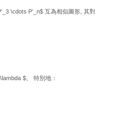
'_3 \cdots P'_n$ 互為相似圖形, 其對
ambda $。 特別地：