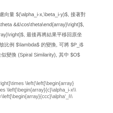
量 $(\alpha_i-x,\beta_i-y)$, 接著對
eta &&\cos\theta\end{array}\right]$,
nd{array}\right]$, 最後再將結果平移回原坐
例 $\lambda$ 的變換, 可將 $P_i$
Spiral Similarity), 其中 $O$
ht]\times \left(\left[\begin{array}
s \left[\begin{array}{c}\alpha_i-x\\
=\left[\begin{array}{ccc}\alpha'_i\\