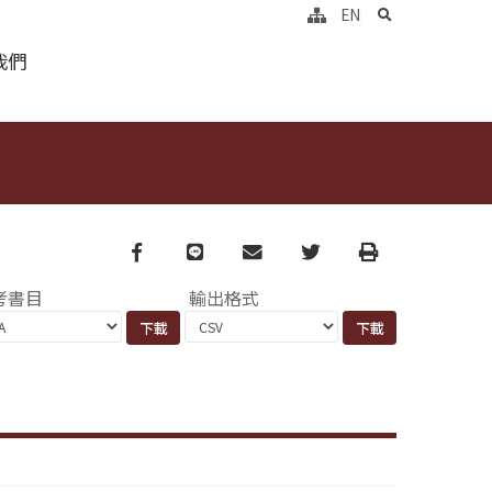
search
EN
我們
Facebook
line
email
Twitter
Print
考書目
輸出格式