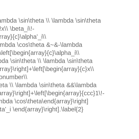
ambda \sin\theta \\ \lambda \sin\theta
x\\ \beta_i\!-
rray}{c}\alpha'_i\\
\lambda \cos\theta &~&-\lambda
left[\begin{array}{c}\alpha_i\\
da \sin\theta \\ \lambda \sin\theta
ay}\right]+\left[\begin{array}{c}x\\
\nonumber\\
heta \\ \lambda \sin\theta &&\lambda
rray}\right]+\left[\begin{array}{ccc}1\!-
mbda \cos\theta\end{array}\right]
ta'_i \end{array}\right].\label{2}