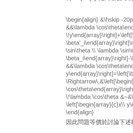
\begin{align} &\hskip -20p
&&\lambda \cos\theta\end{ar
\!y\end{array}\right]+\left
\beta'_i\end{array}\right
\sin\theta \\ \lambda \sin
\beta_i\end{array}\right]-
&&\lambda \cos\theta\end{a
y\end{array}\right]=\left[
\Rightarrow\,&\left[\begi
\cos\theta\end{array}\right
\!\lambda \cos\theta &~&\
\left[\begin{array}{c}x\\ y\
\end{align}
因此問題等價於討論下述