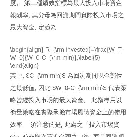
度。 第二種績效指標為最大投入市場資金
報酬率, 其分母為回測期間實際投入市場之
最大資金, 定義為
\begin{align} R_{\rm invested}=\frac{W_T-
W_0}{W_0-C_{\rm min}},\label{5}
\end{align}
其中, $C_{\rm min}$ 為回測期間現金部位
之最低值, 因此 $W_0-C_{\rm min}$ 代表策
略曾經投入市場的最大資金。 此指標用以
衡量策略在實際承擔市場風險資金上的使用
效率。 須注意的是, 此處之「投入市場資
金」並非歷次買進金額之加總, 而是回測期