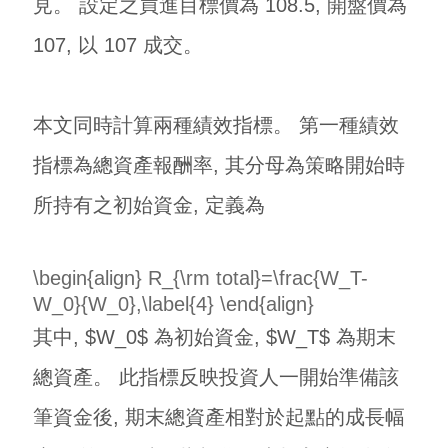
見。 設定之買進目標價為 108.5, 開盤價為
107, 以 107 成交。
本文同時計算兩種績效指標。 第一種績效
指標為總資產報酬率, 其分母為策略開始時
所持有之初始資金, 定義為
\begin{align} R_{\rm total}=\frac{W_T-
W_0}{W_0},\label{4} \end{align}
其中, $W_0$ 為初始資金, $W_T$ 為期末
總資產。 此指標反映投資人一開始準備該
筆資金後, 期末總資產相對於起點的成長幅