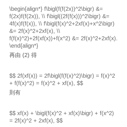
\begin{align*} f\bigl(f(f(2x))^2\bigr) &=
f(2x)f(f(2x)), \\ f\bigl((2f(f(x)))^2\bigr) &=
4f(x)f(f(x)), \\ f\bigl(f(x)^2+2xf(x)+x^2\bigr)
&= 2f(x)^2+2xf(x), \\
f(f(x)^2)+2f(xf(x))+f(x^2) &= 2f(x)^2+2xf(x).
\end{align*}
再由 (2) 得
$$ 2f(xf(x)) = 2f\bigl(f(f(x)^2)\bigr) = f(x)^2
+ f(f(x)^2) = f(x)^2 + xf(x), $$
則有
$$ xf(x) + \bigl(f(x)^2 + xf(x)\bigr) + f(x^2)
= 2f(x)^2 + 2xf(x), $$