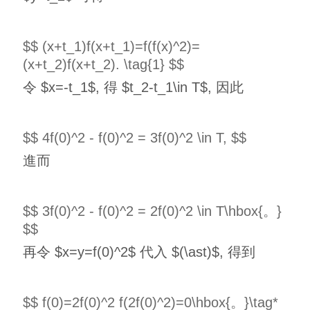
$$ (x+t_1)f(x+t_1)=f(f(x)^2)=
(x+t_2)f(x+t_2). \tag{1} $$
令 $x=-t_1$, 得 $t_2-t_1\in T$, 因此
$$ 4f(0)^2 - f(0)^2 = 3f(0)^2 \in T, $$
進而
$$ 3f(0)^2 - f(0)^2 = 2f(0)^2 \in T\hbox{。}
$$
再令 $x=y=f(0)^2$ 代入 $(\ast)$, 得到
$$ f(0)=2f(0)^2 f(2f(0)^2)=0\hbox{。}\tag*