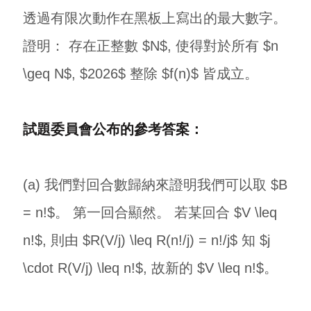
透過有限次動作在黑板上寫出的最大數字。
證明： 存在正整數 $N$, 使得對於所有 $n
\geq N$, $2026$ 整除 $f(n)$ 皆成立。
試題委員會公布的參考答案：
(a) 我們對回合數歸納來證明我們可以取 $B
= n!$。 第一回合顯然。 若某回合 $V \leq
n!$, 則由 $R(V/j) \leq R(n!/j) = n!/j$ 知 $j
\cdot R(V/j) \leq n!$, 故新的 $V \leq n!$。