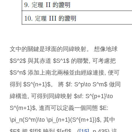
文中的關鍵是球面的同緯映射。 想像地球
$S^2$ 與其赤道 $S^1$ 的聯繫, 可考慮把
$S^n$ 添加上南北兩極並由經線連接, 便可
得到 $S^{n+1}$。 將 $f: S^p\to S^m$ 做同
緯構造, 可得到同緯映射 $sf: S^{p+1}\to
S^{m+1}$, 進而可以定義一個同態 $E:
\pi_n(S^m)\to \pi_{n+1}(S^{m+1})$, 其中
$E$ 把 $[f]$ 映到 $[sf]$。(
[15]
, p.435) 這