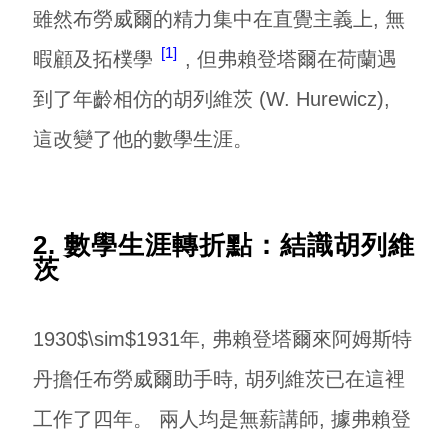
雖然布勞威爾的精力集中在直覺主義上, 無
1
暇顧及拓樸學
, 但弗賴登塔爾在荷蘭遇
到了年齡相仿的胡列維茨 (W. Hurewicz),
這改變了他的數學生涯。
2. 數學生涯轉折點：結識胡列維
茨
1930$\sim$1931年, 弗賴登塔爾來阿姆斯特
丹擔任布勞威爾助手時, 胡列維茨已在這裡
工作了四年。 兩人均是無薪講師, 據弗賴登