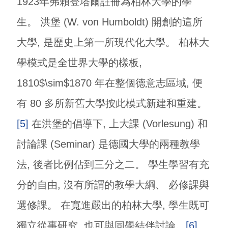
1923年弗賴登塔爾註冊為柏林大學的學
生。 洪堡 (W. von Humboldt) 開創的這所
大學, 是歷史上第一所現代化大學。 柏林大
學模式是全世界大學的樣板,
1810$\sim$1870 年在整個德意志區域, 便
有 80 多所新舊大學按此模式新建和重建。
[5]
在洪堡的倡導下, 上大課 (Vorlesung) 和
討論課 (Seminar) 是德國大學的兩種教學
法, 後者比例佔到三分之二。 學生學習有充
分的自由, 沒有所謂的教學大綱、 必修課與
選修課。 在寬進嚴出的柏林大學, 學生既可
獨立從事研究, 也可與同學結伴討論。
[6]