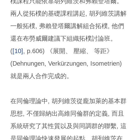
樸課程只能依靠胡列維茨和弗賴登塔爾。
兩人從拓樸的基礎課程講起, 胡列維茨講解
一般拓樸, 弗賴登塔爾講解組合拓樸, 他們
還在布勞威爾建議下組織拓樸討論班。
(
[10]
, p.606) 《展開、 壓縮、 等距》
(Dehnungen, Verkürzungen, Isometrien)
就是兩人合作完成的。
在同倫理論中, 胡列維茨從龐加萊的基本群
思想, 不僅歸納出高維同倫群的定義, 而且
系統研究了其性質以及與同調群的聯繫, 這
是同倫理論快速發展的起點。胡列維茨在