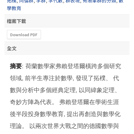
拓樸
,
同倫群
,
李群
,
李代數
,
群表現
,
有限單群的分類
,
數
學教育
檔案下載
Download PDF
全文
摘要
:
荷蘭數學家弗賴登塔爾橫跨多個研究
領域, 前半生專注於數學, 發現了拓樸、 代
數與分析中多個經典定理, 以同緯象定理、
奇妙方陣為代表。 弗賴登塔爾在學術生涯
後半段投身數學教育, 提出再創造與數學化
理論。 以兩次世界大戰之間的德國數學與