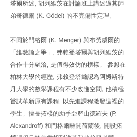
塔爾所述, 胡列維茨在討論班上講述過其師
弟哥德爾 (K. Gödel) 的不完備性定理。
不同於門格爾 (K. Menger) 與布勞威爾的
「維數論之爭」, 弗賴登塔爾與胡列維茨的
合作十分融洽, 是值得效仿的榜樣。 參照在
柏林大學的經歷, 弗賴登塔爾認為阿姆斯特
丹大學的數學課程有不少改進空間, 他積極
嘗試革新原有課程, 以先進課程激發這裡的
學生。擅長拓樸的助手亞歷山德羅夫 (P.
Alexandroff) 和門格爾離開荷蘭後, 開設拓