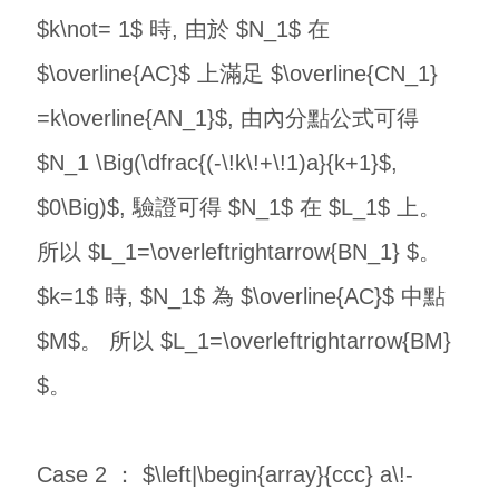
$k\not= 1$ 時, 由於 $N_1$ 在
$\overline{AC}$ 上滿足 $\overline{CN_1}
=k\overline{AN_1}$, 由內分點公式可得
$N_1 \Big(\dfrac{(-\!k\!+\!1)a}{k+1}$,
$0\Big)$, 驗證可得 $N_1$ 在 $L_1$ 上。
所以 $L_1=\overleftrightarrow{BN_1} $。
$k=1$ 時, $N_1$ 為 $\overline{AC}$ 中點
$M$。 所以 $L_1=\overleftrightarrow{BM}
$。
Case 2 ： $\left|\begin{array}{ccc} a\!-