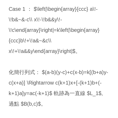
Case 1 ： $\left|\begin{array}{ccc} a\!-
\!b&~&-c\\ x\!-\!b&&y\!-
\!c\end{array}\right|=k\left|\begin{array}
{ccc}b\!+\!a&~&c\\
x\!+\!a&&y\end{array}\right|$。
化簡行列式： $(a-b)(y-c)+c(x-b)=k[(b+a)y-
c(x+a)] \Rightarrow c(k+1)x+[-(k+1)b+(-
k+1)a]y=ac(-k+1)$ 軌跡為一直線 $L_1$,
過點 $B(b,c)$。