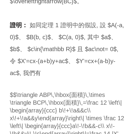
$\overleftrightarrow{BC}$。
證明：
如同定理 1 證明中的假設, 設 $A(-a,
0)$、 $B(b, c)$、 $C(a, 0)$, 其中 $a$、
$b$、 $c\in{\mathbb R}$ 且 $ac\not= 0$,
令 $X'=cx-(a+b)y+ac$、 $Y'=cx+(a-b)y-
ac$, 我們有
$$\triangle ABP\,\hbox{面積}\,\times
\triangle BCP\,\hbox{面積}\,=\frac 12 \left\|
\begin{array}{ccc} b\!+\!a&&c\\
x\!+\!a&&y\end{array}\right\| \times \frac 12
\left\| \begin{array}{ccc}a\!-\!b&&-c\\ x\!-
\!b&&y\!-\!c\end{array}\right\|=\frac 14 |X'