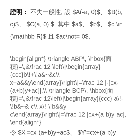
證明：
不失一般性, 設 $A(-a, 0)$、 $B(b,
c)$、 $C(a, 0) $, 其中 $a$、 $b$、 $c \in
{\mathbb R}$ 且 $ac\not= 0$,
\begin{align*} \triangle ABP\, \hbox{面
積}=\,&\frac 12 \left\|\begin{array}
{ccc}b\!+\!a&~&c\\
x+a&&y\end{array}\right\|=\frac 12 |-[cx-
(a+b)y+ac]|,\\ \triangle BCP\, \hbox{面
積}=\,&\frac 12\left\|\begin{array}{ccc} a\!-
\!b&~&-c\\ x\!-\!b&&y-
c\end{array}\right\|=\frac 12 |cx+(a-b)y-ac|,
\end{align*}
令 $X'=cx-(a+b)y+ac$、 $Y'=cx+(a-b)y-