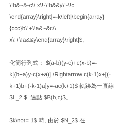
\!b&~&-c\\ x\!-\!b&&y\!-\!c
\end{array}\right|=-k\left|\begin{array}
{ccc}b\!+\!a&~&c\\
x\!+\!a&&y\end{array}\right|$。
化簡行列式： $(a-b)(y-c)+c(x-b)=-
k[(b+a)y-c(x+a)] \Rightarrow c(k-1)x+[(-
k+1)b+(-k-1)a]y=-ac(k+1)$ 軌跡為一直線
$L_2 $, 過點 $B(b,c)$。
$k\not= 1$ 時, 由於 $N_2$ 在