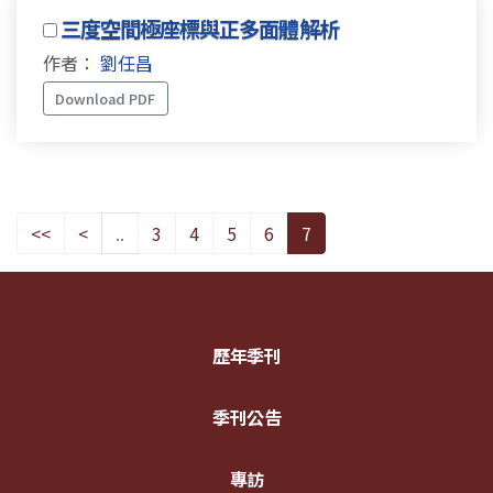
三度空間極座標與正多面體解析
作者：
劉任昌
Download PDF
<<
<
..
3
4
5
6
7
歷年季刊
季刊公告
專訪