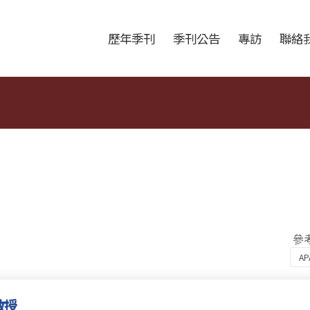
跳至中央區塊/Main Content
:::
歷年季刊
季刊公告
專訪
聯絡
參
教授