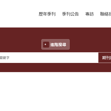
跳至中央區塊/Main Content
:::
歷年季刊
季刊公告
專訪
聯絡
進階搜尋