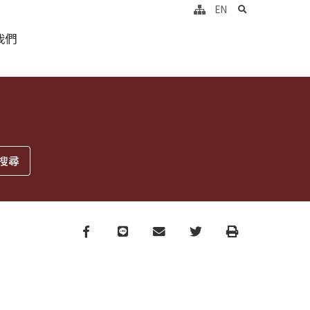
search
EN
我們
Facebook
line
email
Twitter
Print