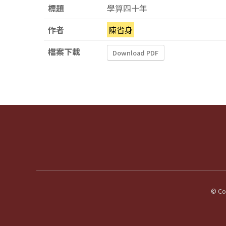
標題
學算四十年
作者
陳省身
檔案下載
Download PDF
© Cop