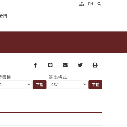
search
EN
我們
Facebook
line
email
Twitter
Print
考書目
輸出格式