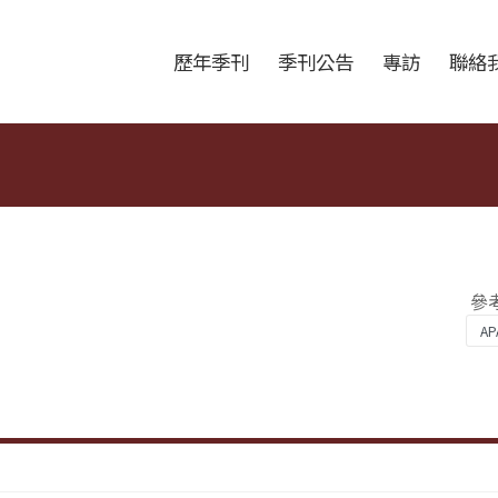
跳至中央區塊/Main Content
:::
歷年季刊
季刊公告
專訪
聯絡
參