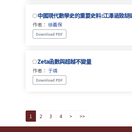
中國現代數學史的重要史料:江澤涵致胡
作者：
徐義保
Download PDF
Zeta函數與超越不變量
作者：
于靖
Download PDF
1
2
3
4
>
>>