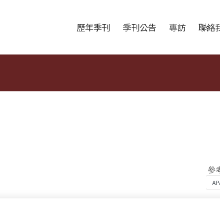
跳至中央區塊/Main Content
:::
歷年季刊
季刊公告
專訪
聯絡
參