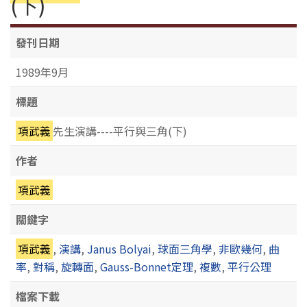
(下)
發刊日期
1989年9月
標題
項武義
先生演講----平行與三角(下)
作者
項武義
關鍵字
項武義
,
演講
,
Janus Bolyai
,
球面三角學
,
非歐幾何
,
曲
率
,
對稱
,
旋轉面
,
Gauss-Bonnet定理
,
複數
,
平行公理
檔案下載