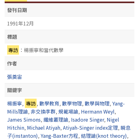
發刊日期
1991年12月
標題
專訪
：楊振寧和當代數學
作者
張奠宙
關鍵字
楊振寧
,
專訪
,
數學教育
,
數學物理
,
數學與物理
,
Yang-
Mills理論
,
非交換李群
,
規範場論
,
Hermann Weyl
,
James Simons
,
纖維叢理論
,
Isadore Singer
,
Nigel
Hitchin
,
Michael Atiyah
,
Atiyah-Singer index定理
,
瞬息
子(instanton)
,
Yang-Baxter方程
,
結理論(knot theory)
,