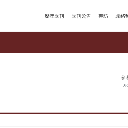
跳至中央區塊/Main Content
:::
歷年季刊
季刊公告
專訪
聯絡
參