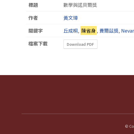
標題
數學與諾貝爾獎
作者
黃文璋
關鍵字
丘成桐
,
陳省身
,
費爾茲獎
,
Neva
檔案下載
Download PDF
© Cop