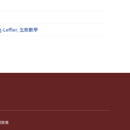
-Leffler
,
生態數學
權政策