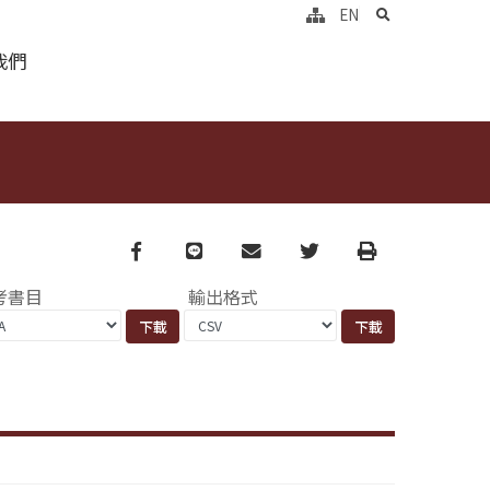
search
EN
我們
Facebook
line
email
Twitter
Print
考書目
輸出格式