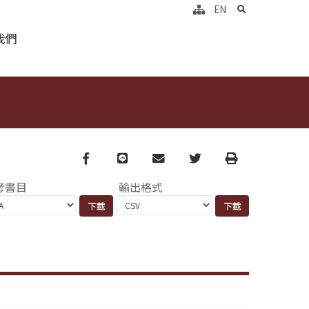
search
EN
我們
Facebook
line
email
Twitter
Print
考書目
輸出格式