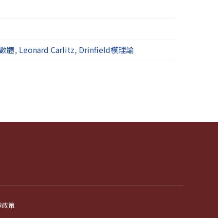
數體
,
Leonard Carlitz
,
Drinfield模理論
權政策