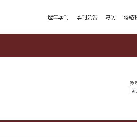
跳至中央區塊/Main Content
:::
歷年季刊
季刊公告
專訪
聯絡
參