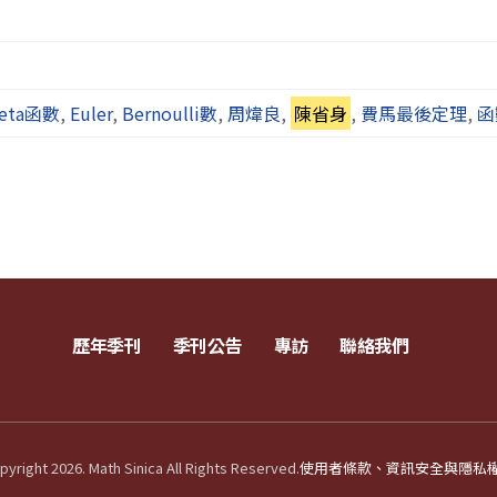
Zeta函數
,
Euler
,
Bernoulli數
,
周煒良
,
陳省身
,
費馬最後定理
,
函
歷年季刊
季刊公告
專訪
聯絡我們
yright 2026. Math Sinica All Rights Reserved.
使用者條款、資訊安全與隱私