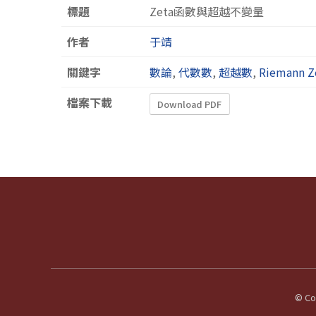
標題
Zeta函數與超越不變量
作者
于靖
關鍵字
數論
,
代數數
,
超越數
,
Riemann 
檔案下載
Download PDF
© Cop