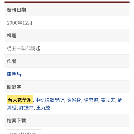
發刊日期
2000年12月
標題
從五十年代說起
作者
康明昌
關鍵字
台大數學系
,
中研院數學所
,
陳省身
,
楊忠道
,
姜立夫
,
周
鴻經
,
許振榮
,
王九逵
檔案下載
Download PDF