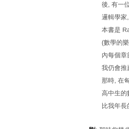
後, 有一
邏輯學家
本書是 Rade
(數學的樂趣
內每個章節
我仍會推
那時, 
高中生的
比我年長的