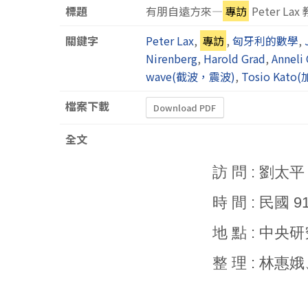
標題
有朋自遠方來—
專訪
Peter Lax
關鍵字
Peter Lax
,
專訪
,
匈牙利的數學
,
Nirenberg
,
Harold Grad
,
Anneli
wave(截波，震波)
,
Tosio Kat
檔案下載
Download PDF
全文
訪 問 : 劉太
時 間 : 民國 9
地 點 : 中
整 理 : 林