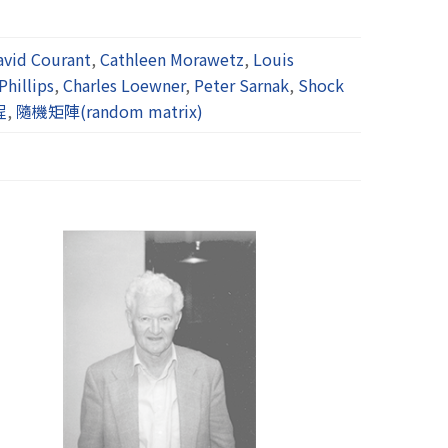
avid Courant
,
Cathleen Morawetz
,
Louis
Phillips
,
Charles Loewner
,
Peter Sarnak
,
Shock
程
,
隨機矩陣(random matrix)