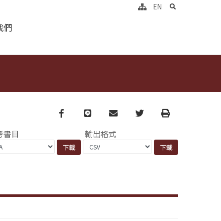
search
EN
我們
Facebook
line
email
Twitter
Print
考書目
輸出格式