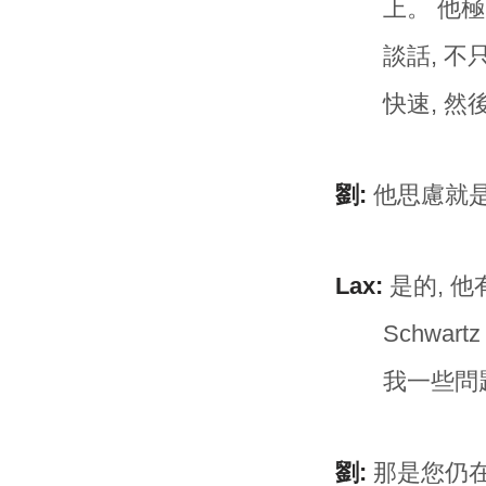
上。 他
談話, 不
快速, 
劉:
他思慮就
Lax:
是的, 他
Schwar
我一些問
劉:
那是您仍在