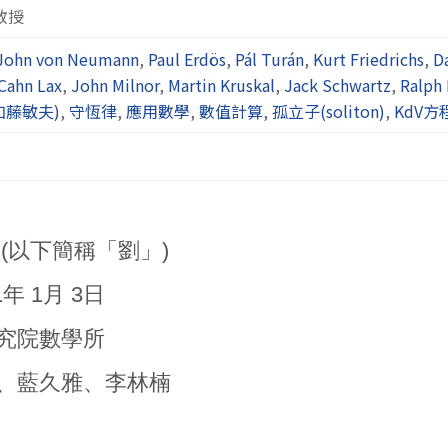
 教授
John von Neumann
,
Paul Erdös
,
Pál Turán
,
Kurt Friedrichs
,
D
 Cahn Lax
,
John Milnor
,
Martin Kruskal
,
Jack Schwartz
,
Ralph 
o(加藤敏夫)
,
守恆律
,
應用數學
,
數值計算
,
孤立子(soliton)
,
KdV方
平 (以下簡稱「劉」)
1年 1月 3日
央研究院數學所
惠娥、藍久雅、李林楠