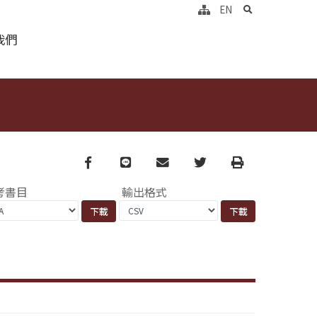
search
EN
我們
Facebook
line
email
Twitter
Print
考書目
輸出格式