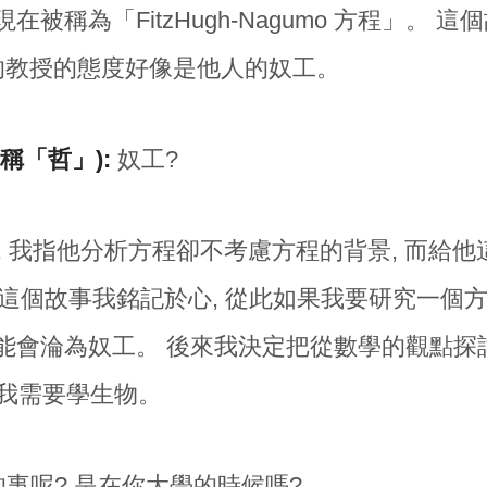
在被稱為「FitzHugh-Nagumo 方程」。 
我的教授的態度好像是他人的奴工。
稱「哲」):
奴工?
, 我指他分析方程卻不考慮方程的背景, 而給
) 這個故事我銘記於心, 從此如果我要研究一個方
能會淪為奴工。 後來我決定把從數學的觀點探
, 我需要學生物。
事呢? 是在你大學的時候嗎?