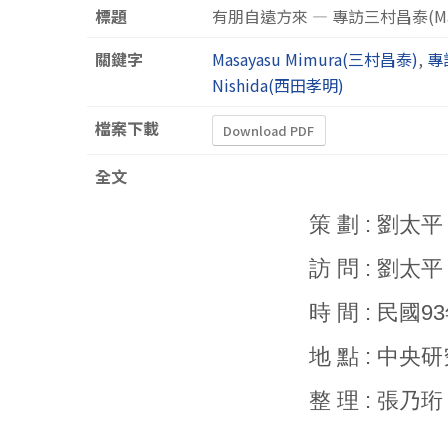
標題
有朋自遠方來 — 專訪三村昌泰(Masa
關鍵字
Masayasu Mimura(三村昌泰)
,
專
Nishida(西田孝明)
檔案下載
Download PDF
全文
策 劃 : 劉太平
訪 問 : 劉太平 
時 間 : 民國9
地 點 : 中
整 理 : 張乃珩