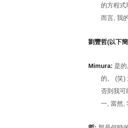
的方程式現
而言, 
劉豐哲(以下簡
Mimura:
是的
的。 (笑
否則我可
一, 當然
哲:
那是何時的