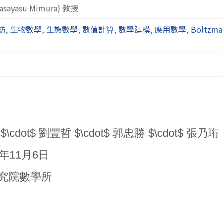
yasu Mimura) 教授
訪
,
生物數學
,
生態數學
,
數值計算
,
數學建模
,
應用數學
,
Boltzm
$\cdot$ 劉豐哲 $\cdot$ 郭忠勝 $\cdot$ 張乃珩
3年11月6日
央研究院數學所