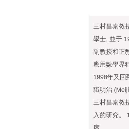
三村昌泰教授 
學士, 並于 
副教授和正教
應用數學界稱
1998年又
職明治 (Meij
三村昌泰教
入的研究。 
席。