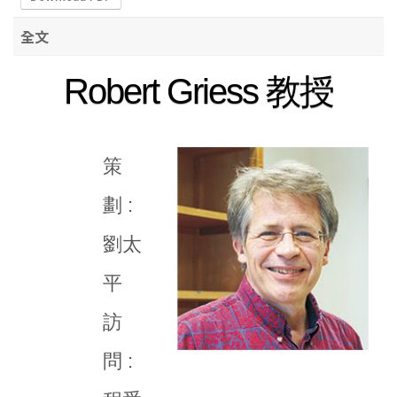
全文
Robert Griess 教授
策
劃 :
劉太
平
訪
問 :