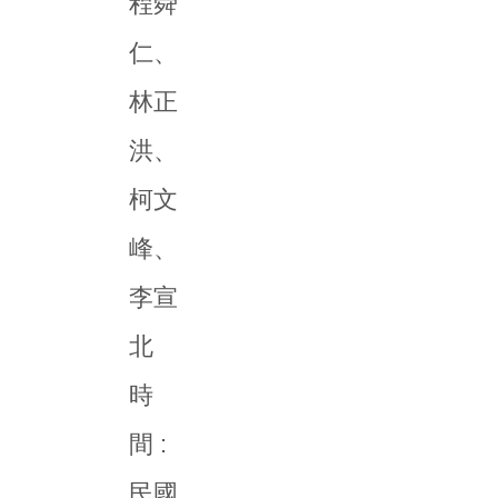
程舜
仁、
林正
洪、
柯文
峰、
李宣
北
時
間 :
民國