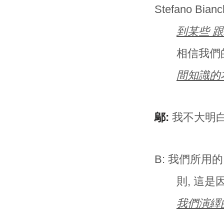
Stefano Bia
到某些 
相信我們
間知識的
鄔:
我不大明白
B:
我們所用的
則, 這
我們演繹