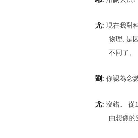
尤:
現在我對科
物理, 
不同了。
劉:
你認為念數
尤:
沒錯。 從
由想像的