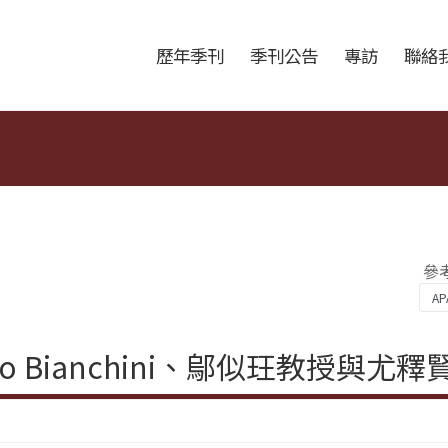
跳至中央區塊/Main Content
:::
歷年季刊
季刊公告
專訪
聯絡
參
o Bianchini、鄔似玨教授與尤釋