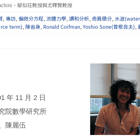
anchini、鄔似玨教授與尤釋賢教授
賢
,
專訪
,
偏微分方程
,
流體力學
,
調和分析
,
奇異積分
,
水波(water
ce term)
,
陳省身
,
Ronald Coifman
,
Yoshio Sone(曾根良夫)
,
1 年 11 月 2 日
央研究院數學研究所
維、陳麗伍