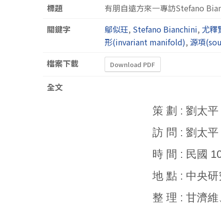
標題
有朋自遠方來一專訪Stefano Bi
關鍵字
鄔似玨
,
Stefano Bianchini
,
尤釋
形(invariant manifold)
,
源項(sour
檔案下載
Download PDF
全文
策 劃 : 劉太平
訪 問 : 劉太平
時 間 : 民國 10
地 點 : 中
整 理 : 甘濟