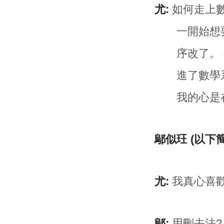
尤:
如何走上數
一開始想
序改了。 
進了數學系
我的心是
鄔似玨 (以下
尤:
我真心喜歡
鄔:
用刪去法?