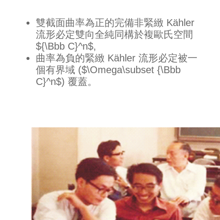
雙截面曲率為正的完備非緊緻 Kähler
流形必定雙向全純同構於複歐氏空間
${\Bbb C}^n$,
曲率為負的緊緻 Kähler 流形必定被一
個有界域 ($\Omega\subset {\Bbb
C}^n$) 覆蓋。