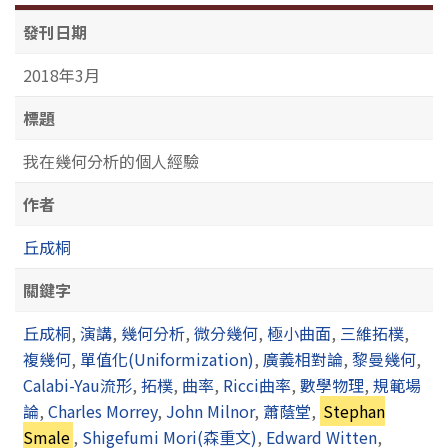
發刊日期
2018年3月
標題
我在幾何分析的個人經驗
作者
丘成桐
關鍵字
丘成桐
,
演講
,
幾何分析
,
微分幾何
,
極小曲面
,
三維拓樸
,
複幾何
,
單值化(Uniformization)
,
廣義相對論
,
黎曼幾何
,
Calabi-Yau流形
,
拓樸
,
曲率
,
Ricci曲率
,
數學物理
,
規範場
論
,
Charles Morrey
,
John Milnor
,
蕭蔭堂
,
Stephan
Smale
,
Shigefumi Mori(森重文)
,
Edward Witten
,