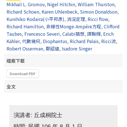
Mikhail L. Gromov
,
Nigel Hitchin
,
William Thurston
,
Richard Schoen
,
Karen Uhlenbeck
,
Simon Donaldson
,
Kunihiko Kodaira(小平邦彥)
,
消沒定理
,
Ricci flow
,
Richard Hamilton
,
非線性Monge-Ampére方程
,
Clifford
Taubes
,
Francesco Severi
,
Calabi猜想
,
譚聯輝
,
Erich
Kähler
,
代數幾何
,
Diophantus
,
Richard Palais
,
Ricci流
,
Robert Osserman
,
鄭紹遠
,
Isadore Singer
檔案下載
Download PDF
全文
演講者: 丘成桐院士
時間: 民國 106 年 8 月 1 日