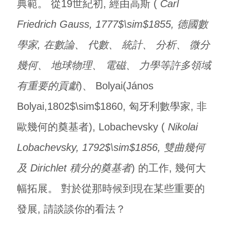
典範。 從19世紀初, 經由高斯 (
Carl
Friedrich Gauss, 1777$\sim$1855, 德國數
學家, 在數論、 代數、 統計、 分析、 微分
幾何、 地球物理、 電磁、 力學等許多領域
有重要的貢獻
)、 Bolyai(János
Bolyai,1802$\sim$1860, 匈牙利數學家, 非
歐幾何的奠基者), Lobachevsky (
Nikolai
Lobachevsky, 1792$\sim$1856, 雙曲幾何
及 Dirichlet 積分的奠基者
) 的工作, 幾何大
幅拓展。 對於從那時候到現在某些重要的
發展, 請談談你的看法？