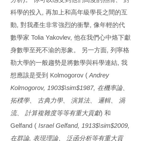
科學的投入, 再加上和高年級學長之間的互
動, 對我產生非常強烈的衝擊, 像年輕的代
數學家 Tolia Yakovlev, 他在我們心中烙下獻
身數學至死不渝的形象。 另一方面, 列寧格
勒大學的一般趨勢是將數學與科學連結, 我
想應該是受到 Kolmogorov (
Andrey
Kolmogorov, 1903$\sim$1987, 在機率論、
拓樸學、 古典力學、 演算法、 邏輯、 渦
流、 計算複雜度等等有重大貢獻
) 和
Gelfand (
Israel Gelfand, 1913$\sim$2009,
在群論, 表現理論、 泛函分析等有重大貢