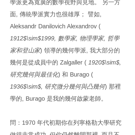
學派更為寬廣的數學視野與見地。 另一方
面, 傳統學派實力也很雄厚； 譬如,
Aleksandr Danilovich Alexandrov (
1912$\sim$1999, 數學家, 物理學家, 哲學
家和登山家
) 領導的幾何學派, 我大部分的
幾何是從成員中的 Zalgaller (
1920$\sim$,
研究幾何與最佳化
) 和 Burago (
1936$\sim$, 研究微分幾何與凸幾何
) 那裡
學的, Burago 是我的幾何啟蒙老師。
問：1970 年代初期你在列寧格勒大學研究
做得非常成功, 但你仍然離開那裡, 而且不