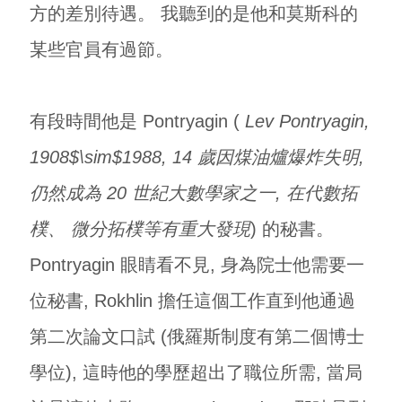
方的差別待遇。 我聽到的是他和莫斯科的
某些官員有過節。
有段時間他是 Pontryagin (
Lev Pontryagin,
1908$\sim$1988, 14 歲因煤油爐爆炸失明,
仍然成為 20 世紀大數學家之一, 在代數拓
樸、 微分拓樸等有重大發現
) 的秘書。
Pontryagin 眼睛看不見, 身為院士他需要一
位秘書, Rokhlin 擔任這個工作直到他通過
第二次論文口試 (俄羅斯制度有第二個博士
學位), 這時他的學歷超出了職位所需, 當局