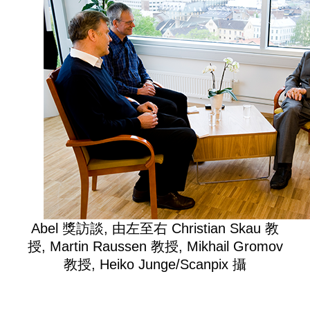
Abel 獎訪談, 由左至右 Christian Skau 教
授, Martin Raussen 教授, Mikhail Gromov
教授, Heiko Junge/Scanpix 攝