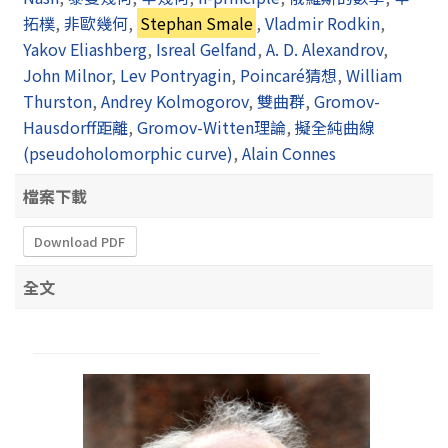
拓樸
,
非歐幾何
,
Stephan Smale
,
Vladmir Rodkin
,
Yakov Eliashberg
,
Isreal Gelfand
,
A. D. Alexandrov
,
John Milnor
,
Lev Pontryagin
,
Poincaré猜想
,
William
Thurston
,
Andrey Kolmogorov
,
雙曲群
,
Gromov-
Hausdorff距離
,
Gromov-Witten理論
,
擬全純曲線
(pseudoholomorphic curve)
,
Alain Connes
檔案下載
Download PDF
全文