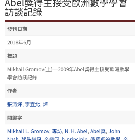
Abel獎得主接受歐洲數學學會
訪談記錄
發刊日期
2018年6月
標題
Mikhail Gromov(上)─2009年Abel獎得主接受歐洲數學
學會訪談記錄
作者
張清煇, 李宣北, 譯
關鍵字
Mikhail L. Gromov
,
專訪
,
N. H. Abel
,
Abel獎
,
John
Nash
,
黎曼幾何
,
辛幾何
,
h-principle
,
俄羅斯的數學
,
辛