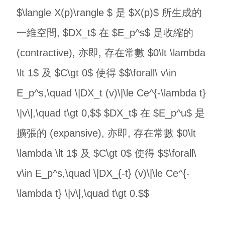
$\langle X(p)\rangle $ 是 $X(p)$ 所生成的
一維空間, $DX_t$ 在 $E_p^s$ 是收縮的
(contractive), 亦即, 存在常數 $0\lt \lambda
\lt 1$ 及 $C\gt 0$ 使得 $$\forall\ v\in
E_p^s,\quad \|DX_t (v)\|\le Ce^{-\lambda t}
\|v\|,\quad t\gt 0,$$ $DX_t$ 在 $E_p^u$ 是
擴張的 (expansive), 亦即, 存在常數 $0\lt
\lambda \lt 1$ 及 $C\gt 0$ 使得 $$\forall\
v\in E_p^s,\quad \|DX_{-t} (v)\|\le Ce^{-
\lambda t} \|v\|,\quad t\gt 0.$$