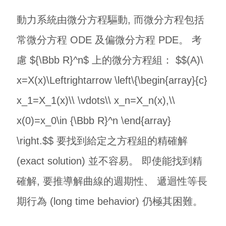
動力系統由微分方程驅動, 而微分方程包括
常微分方程 ODE 及偏微分方程 PDE。 考
慮 ${\Bbb R}^n$ 上的微分方程組： $$(A)\
x=X(x)\Leftrightarrow \left\{\begin{array}{c}
x_1=X_1(x)\\ \vdots\\ x_n=X_n(x),\\
x(0)=x_0\in {\Bbb R}^n \end{array}
\right.$$ 要找到給定之方程組的精確解
(exact solution) 並不容易。 即使能找到精
確解, 要推導解曲線的週期性、 遞迴性等長
期行為 (long time behavior) 仍極其困難。