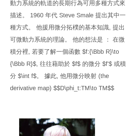
動力系統的軌道的長期行為可用多種方式來
描述。 1960 年代 Steve Smale 提出其中一
種方式。 他援用微分拓樸的基本知識, 提出
可微動力系統的理論。 他的想法是 ： 在微
積分裡, 若要了解一個函數 $f:{\Bbb R}\to
{\Bbb R}$, 往往藉助於 $f$ 的微分 $f'$ 或積
分 $\int f$。 據此, 他用微分映射 (the
derivative map) $$D\phi_t:TM\to TM$$