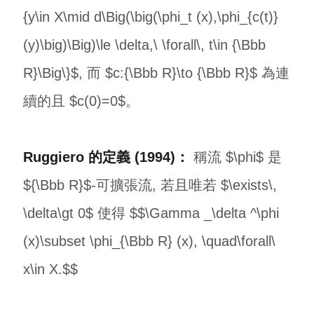
{y\in X\mid d\Big(\big(\phi_t (x),\phi_{c(t)}
(y)\big)\Big)\le \delta,\ \forall\, t\in {\Bbb
R}\Big\}$, 而 $c:{\Bbb R}\to {\Bbb R}$ 為連
續的且 $c(0)=0$。
Ruggiero 的定義 (1994)：
稱流 $\phi$ 是
${\Bbb R}$-可擴張流, 若且唯若 $\exists\,
\delta\gt 0$ 使得 $$\Gamma _\delta ^\phi
(x)\subset \phi_{\Bbb R} (x), \quad\forall\
x\in X.$$