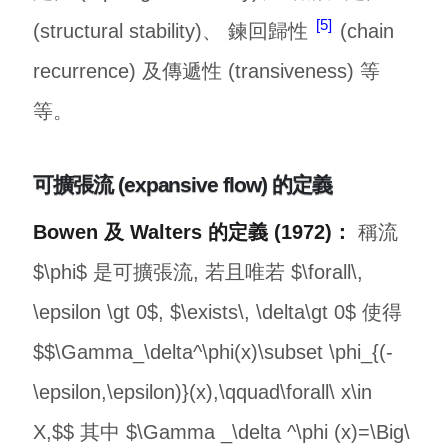
5
(structural stability)、 鍊回歸性
(chain
recurrence) 及傳遞性 (transiveness) 等
等。
可擴張流 (expansive flow) 的定義
Bowen 及 Walters 的定義 (1972)：
稱流
$\phi$ 是可擴張流, 若且唯若 $\forall\,
\epsilon \gt 0$, $\exists\, \delta\gt 0$ 使得
$$\Gamma_\delta^\phi(x)\subset \phi_{(-
\epsilon,\epsilon)}(x),\qquad\forall\ x\in
X,$$ 其中 $\Gamma _\delta ^\phi (x)=\Big\