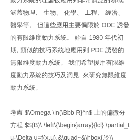
涵蓋物理、 生物、 化學、 工程、 經濟、
醫學等。 但這些應用主要侷限於 ODE 誘發
的有限維度動力系統。 始自 1980 年代初
期, 類似的技巧系統地應用到 PDE 誘發的
無限維度動力系統。 我們希望援用有限維
度動力系統的技巧及洞見, 來研究無限維度
動力系統。
考慮 $\Omega \in{\Bbb R}^n$ 上的偏微分
方程 $$(B)\ \left\{\begin{array}{lcl} \partial_t
u-\Delta u=f(x,u),&\quad~&\hbox{於}\