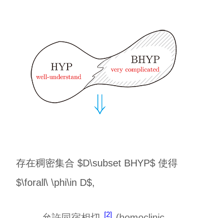
存在稠密集合 $D\subset BHYP$ 使得
$\forall\ \phi\in D$,
2
- 允許同宿相切
(homoclinic