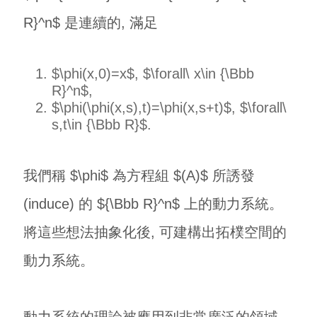
R}^n$ 是連續的, 滿足
$\phi(x,0)=x$, $\forall\ x\in {\Bbb
R}^n$,
$\phi(\phi(x,s),t)=\phi(x,s+t)$, $\forall\
s,t\in {\Bbb R}$.
我們稱 $\phi$ 為方程組 $(A)$ 所誘發
(induce) 的 ${\Bbb R}^n$ 上的動力系統。
將這些想法抽象化後, 可建構出拓樸空間的
動力系統。
動力系統的理論被應用到非常廣泛的領域,