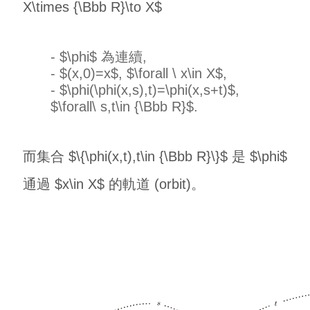
X\times {\Bbb R}\to X$
- $\phi$ 為連續,
- $(x,0)=x$, $\forall \ x\in X$,
- $\phi(\phi(x,s),t)=\phi(x,s+t)$,
$\forall\ s,t\in {\Bbb R}$.
而集合 $\{\phi(x,t),t\in {\Bbb R}\}$ 是 $\phi$
通過 $x\in X$ 的軌道 (orbit)。