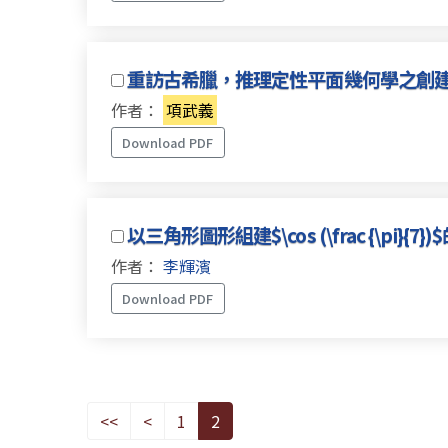
重訪古希臘，推理定性平面幾何學之創
作者：
項武義
Download PDF
以三角形圖形組建$\cos (\frac {\p
作者：
李輝濱
Download PDF
<<
<
1
2