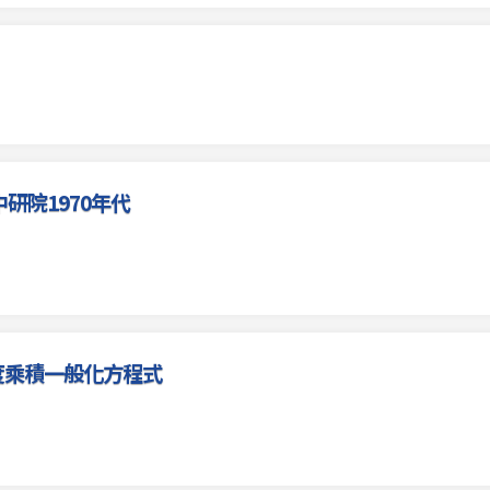
研院1970年代
度乘積一般化方程式