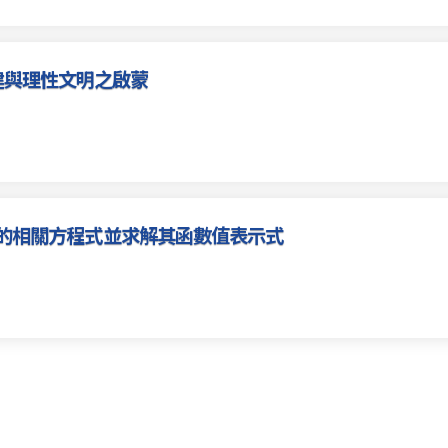
建與理性文明之啟蒙
i}{7})$的相關方程式並求解其函數值表示式