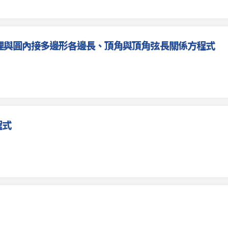
定理與圓內接多邊形各邊長、頂角與頂角弦長關係方程式
程式