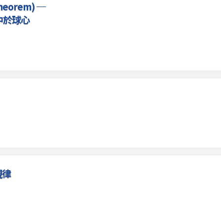
eorem) ─
中於球心
規律