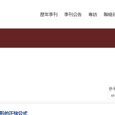
跳至中央區塊/Main Content
:::
歷年季刊
季刊公告
專訪
聯絡
參
邊形的正弦公式