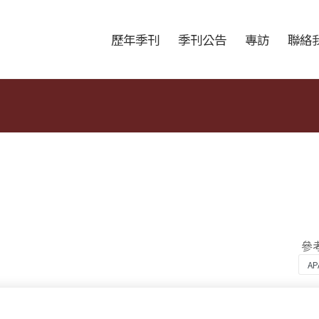
跳至中央區塊/Main Content
:::
歷年季刊
季刊公告
專訪
聯絡
參