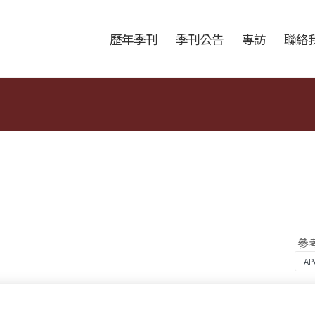
跳至中央區塊/Main Content
:::
歷年季刊
季刊公告
專訪
聯絡
參