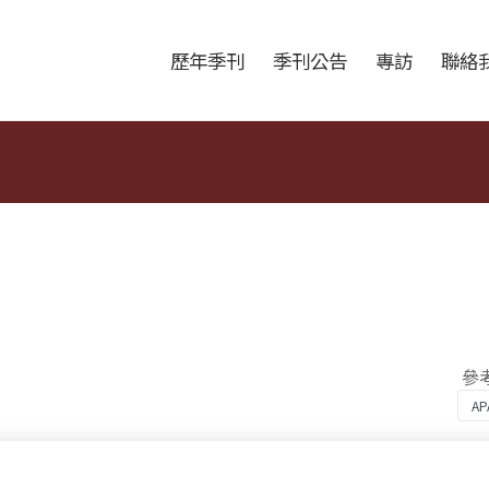
跳至中央區塊/Main Content
:::
歷年季刊
季刊公告
專訪
聯絡
參