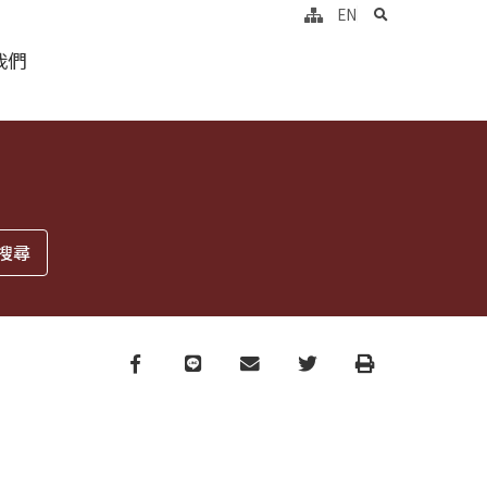
search
EN
我們
Facebook
line
email
Twitter
Print