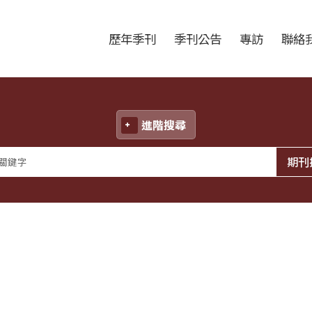
跳至中央區塊/Main Content
:::
歷年季刊
季刊公告
專訪
聯絡
進階搜尋