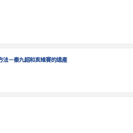
方法－秦九韶和亥維賽的遺產