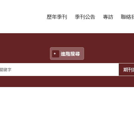
跳至中央區塊/Main Content
:::
歷年季刊
季刊公告
專訪
聯絡
進階搜尋