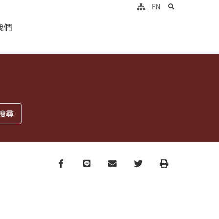
search
EN
我們
Facebook
line
email
Twitter
Print