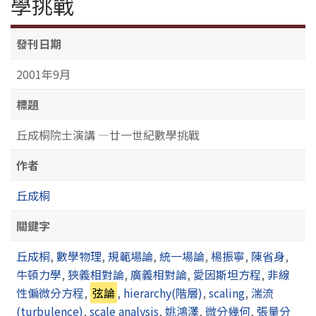
學挑戰
發刊日期
2001年9月
標題
丘成桐院士演講 —廿一世紀數學挑戰
作者
丘成桐
關鍵字
丘成桐
,
數學物理
,
規範場論
,
統一場論
,
楊振寧
,
陳省身
,
牛頓力學
,
狹義相對論
,
廣義相對論
,
愛因斯坦方程
,
非線
性偏微分方程
,
弦論
,
hierarchy(階層)
,
scaling
,
湍流
(turbulence)
,
scale analysis
,
姚鴻澤
,
微分幾何
,
張量分