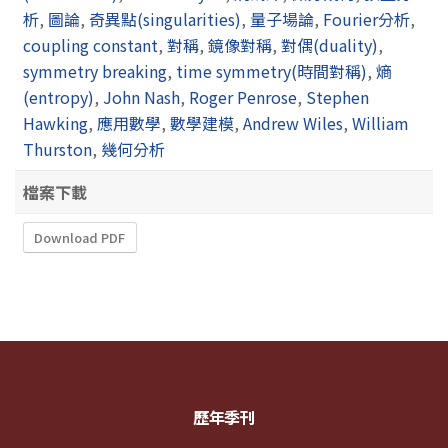
析
,
圖論
,
奇異點(singularities)
,
量子場論
,
Fourier分析
,
coupling constant
,
對稱
,
鏡像對稱
,
對偶(duality)
,
symmetry breaking
,
time symmetry(時間對稱)
,
熵
(entropy)
,
John Nash
,
Roger Penrose
,
Stephen
Hawking
,
應用數學
,
數學建模
,
Andrew Wiles
,
William
Thurston
,
幾何分析
檔案下載
Download PDF
歷年季刊