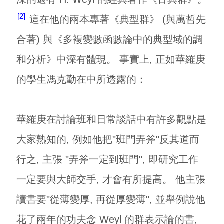
2
這在他的兩本專著《典型群》 (與萬哲先
合著) 與《多複變數函數論中的典型域的調
和分析》中深有體現。 事實上, 正如華羅庚
的學生馮克勤在
中所透露的：
華羅庚在討論班和日常談話中有許多觀點是
大家熟知的, 例如他把"班門弄斧"反其道而
行之, 主張 "弄斧一定到班門", 即研究工作
一定要與大師交手, 才會有所提高。 他主張
讀書要"從薄變厚, 再從厚變薄", 並舉例說他
花了兩年的功夫念 Weyl 的群表示論的書,