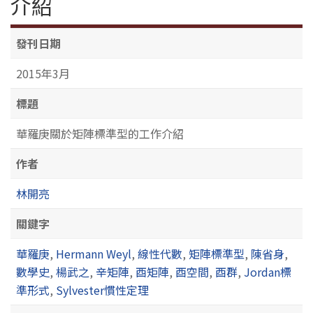
介紹
發刊日期
2015年3月
標題
華羅庚關於矩陣標準型的工作介紹
作者
林開亮
關鍵字
華羅庚
,
Hermann Weyl
,
線性代數
,
矩陣標準型
,
陳省身
,
數學史
,
楊武之
,
辛矩陣
,
酉矩陣
,
酉空間
,
酉群
,
Jordan標
準形式
,
Sylvester慣性定理