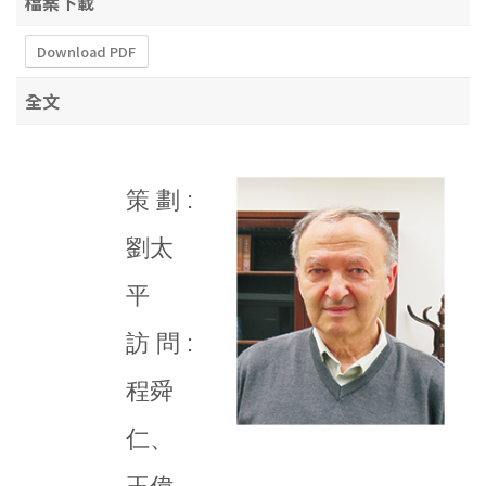
檔案下載
Download PDF
全文
策 劃 :
劉太
平
訪 問 :
程舜
仁、