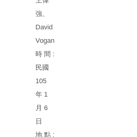
王偉
強、
David
Vogan
時 間 :
民國
105
年 1
月 6
日
地 點 :