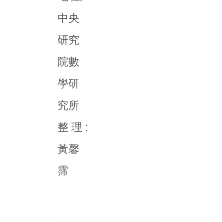
中央
研究
院數
學研
究所
整 理 :
黃馨
霈